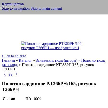
Карта цветов
Меню
Skip to navigation
Skip to main content
Click to enlarge
Главная
»
Каталог
»
Занавески, тюль (шторы)
»
Полотно тюль
(жаккард)
»
Полотно гардинное Р.Т366РН/165, рисунок
Т366РН
Полотно гардинное Р.Т366РН/165, рисунок
Т366РН
Состав
ПЭ 100%