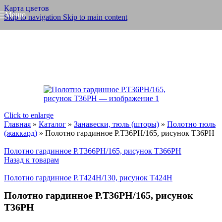
Карта цветов
Меню
Skip to navigation
Skip to main content
Click to enlarge
Главная
»
Каталог
»
Занавески, тюль (шторы)
»
Полотно тюль
(жаккард)
»
Полотно гардинное Р.Т36РН/165, рисунок Т36РН
Полотно гардинное Р.Т366РН/165, рисунок Т366РН
Назад к товарам
Полотно гардинное Р.Т424Н/130, рисунок Т424Н
Полотно гардинное Р.Т36РН/165, рисунок
Т36РН