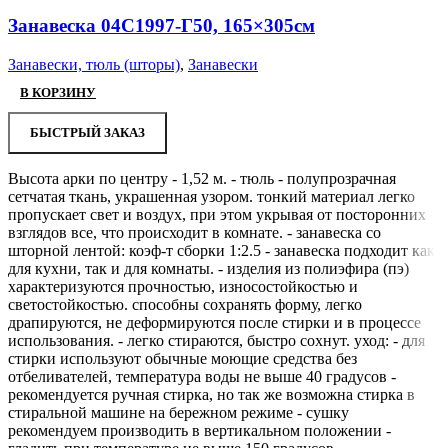
Занавеска 04С1997-Г50, 165×305см
Занавески, тюль (шторы)
,
Занавески
В КОРЗИНУ
БЫСТРЫЙ ЗАКАЗ
Высота арки по центру - 1,52 м. - тюль - полупрозрачная
сетчатая ткань, украшенная узором. тонкий материал легко
пропускает свет и воздух, при этом укрывая от посторонних
взглядов все, что происходит в комнате. - занавеска со
шторной лентой: коэф-т сборки 1:2.5 - занавеска подходит как
для кухни, так и для комнаты. - изделия из полиэфира (пэ)
характеризуются прочностью, износостойкостью и
светостойкостью. способны сохранять форму, легко
драпируются, не деформируются после стирки и в процессе
использования. - легко стираются, быстро сохнут. уход: - для
стирки используют обычные моющие средства без
отбеливателей, температура воды не выше 40 градусов -
рекомендуется ручная стирка, но так же возможна стирка в
стиральной машине на бережном режиме - сушку
рекомендуем производить в вертикальном положении -