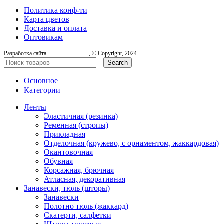
Политика конф-ти
Карта цветов
Доставка и оплата
Оптовикам
Разработка сайта
, © Copyright, 2024
Search
Основное
Категории
Ленты
Эластичная (резинка)
Ременная (стропы)
Прикладная
Отделочная (кружево, с орнаментом, жаккардовая)
Окантовочная
Обувная
Корсажная, брючная
Атласная, декоративная
Занавески, тюль (шторы)
Занавески
Полотно тюль (жаккард)
Скатерти, салфетки