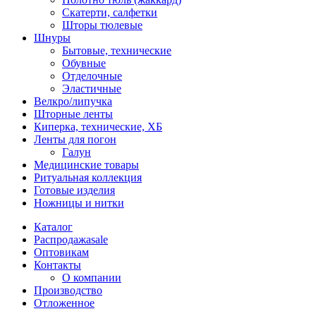
Скатерти, салфетки
Шторы тюлевые
Шнуры
Бытовые, технические
Обувные
Отделочные
Эластичные
Велкро/липучка
Шторные ленты
Киперка, технические, ХБ
Ленты для погон
Галун
Медицинские товары
Ритуальная коллекция
Готовые изделия
Ножницы и нитки
Каталог
Распродажа
sale
Оптовикам
Контакты
О компании
Производство
Отложенное