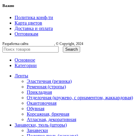
Важно
Политика конф-ти
Карта цветов
Доставка и оплата
Оптовикам
Разработка сайта
, © Copyright, 2024
Search
Основное
Категории
Ленты
Эластичная (резинка)
Ременная (стропы)
Прикладная
Отделочная (кружево, с орнаментом, жаккардовая)
Окантовочная
Обувная
Корсажная, брючная
Атласная, декоративная
Занавески, тюль (шторы)
Занавески
Полотно тюль (жаккард)