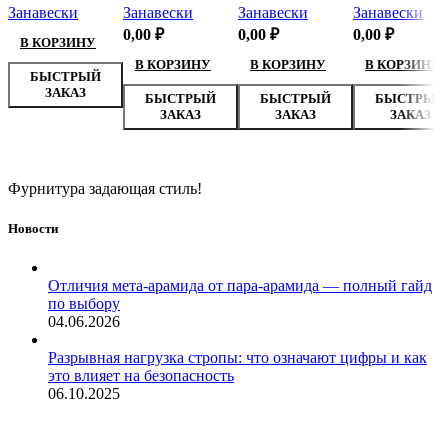
Занавески
Занавески
Занавески
Занавески
0,00
₽
0,00
₽
0,00
₽
В КОРЗИНУ
В КОРЗИНУ
В КОРЗИНУ
В КОРЗИНУ
БЫСТРЫЙ
ЗАКАЗ
БЫСТРЫЙ
БЫСТРЫЙ
БЫСТРЫЙ
ЗАКАЗ
ЗАКАЗ
ЗАКАЗ
Фурнитура задающая стиль!
Новости
Отличия мета-арамида от пара-арамида — полный гайд
по выбору
04.06.2026
Разрывная нагрузка стропы: что означают цифры и как
это влияет на безопасность
06.10.2025