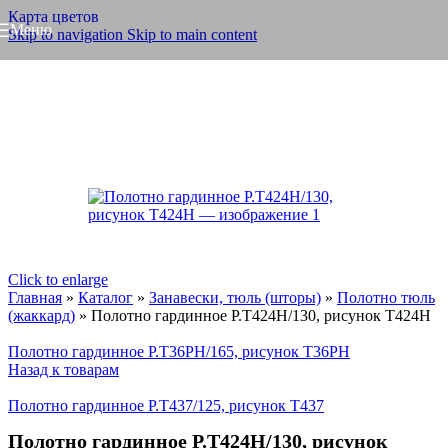
Карта цветов
Меню
Skip to navigation
Skip to main content
Click to enlarge
Главная
»
Каталог
»
Занавески, тюль (шторы)
»
Полотно тюль
(жаккард)
»
Полотно гардинное Р.Т424Н/130, рисунок Т424Н
Полотно гардинное Р.Т36РН/165, рисунок Т36РН
Назад к товарам
Полотно гардинное Р.Т437/125, рисунок Т437
Полотно гардинное Р.Т424Н/130, рисунок