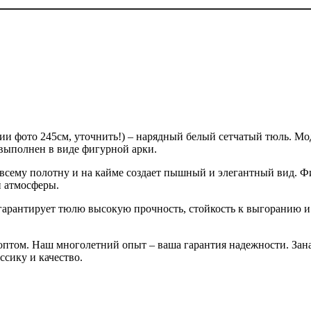
ии фото 245см, уточнить!) – нарядный белый сетчатый тюль. М
выполнен в виде фигурной арки.
 всему полотну и на кайме создает пышный и элегантный вид. 
й атмосферы.
гарантирует тюлю высокую прочность, стойкость к выгоранию и л
оптом. Наш многолетний опыт – ваша гарантия надежности. Зана
сику и качество.