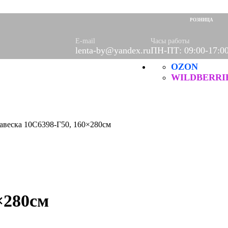
оры)
вое
РОЗНИЦА
фетки
ые
E-mail
Часы работы
lenta-by@yandex.ru
ПН-ПТ: 09:00-17:0
OZON
ХБ
ические
WILDBERRI
авеска 10С6398-Г50, 160×280см
×280см
нитей