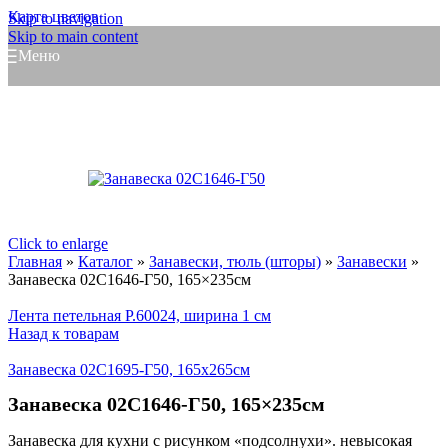
Карта цветов
Skip to navigation
Skip to main content
Меню
Click to enlarge
Главная
»
Каталог
»
Занавески, тюль (шторы)
»
Занавески
»
Занавеска 02С1646-Г50, 165×235см
Лента петельная Р.60024, ширина 1 см
Назад к товарам
Занавеска 02С1695-Г50, 165x265см
Занавеска 02С1646-Г50, 165×235см
Занавеска для кухни с рисунком «подсолнухи». невысокая