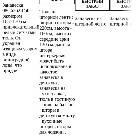
БЫСТРЫЙ
БЫСТРЫ
Занавеска
ЗАКАЗ
ЗАКАЗ
08С6262-Г50
Тюль на
размером
шторной ленте :
Занавеска на
Занавеска н
165×170 см –
ширина шторы -
шторной ленте
шторной ле
привлекательный
220см, высота -
белый сетчатый
160см, высота в
тюль. Он
середине арки
украшен
130 см. данная
изящным узором
штора
в виде
интерьерная
виноградной
может быть
лозы, что
использована в
придает
качестве
занавеска в
детскую ,
занавеска на
кухню арка ,
тюль в гостиную
, тюль на балкон
, шторы в
детскую комнату
, кухонные
шторы , шторы
для лоджии ,