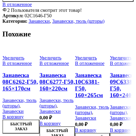
В отложенное
2
Пользователя смотрит этот товар!
Артикул:
02С1646-Г50
Категории:
Занавески
,
Занавески, тюль (шторы)
Похожие
Увеличить
Увеличить
Увеличить
Увеличить
В отложенное
В отложенное
В отложенное
В отложенн
Занавеска
Занавеска
Занавеска
Занавеск
08С6262-Г50,
08С6277-Г50,
10С6381-
09С6338-
165×170см
160×220см
Г50,
Г50,
160×265см
160×240с
Занавески, тюль
Занавески, тюль
(шторы)
,
(шторы)
,
Занавески, тюль
Занавески, 
Занавески
Занавески
(шторы)
,
(шторы)
,
В корзину
0,00
₽
Занавески
Занавески
В корзину
БЫСТРЫЙ
0,00
₽
0,00
₽
ЗАКАЗ
В корзину
В корзину
БЫСТРЫЙ
ЗАКАЗ