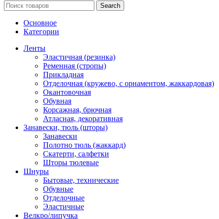
Search
Основное
Категории
Ленты
Эластичная (резинка)
Ременная (стропы)
Прикладная
Отделочная (кружево, с орнаментом, жаккардовая)
Окантовочная
Обувная
Корсажная, брючная
Атласная, декоративная
Занавески, тюль (шторы)
Занавески
Полотно тюль (жаккард)
Скатерти, салфетки
Шторы тюлевые
Шнуры
Бытовые, технические
Обувные
Отделочные
Эластичные
Велкро/липучка