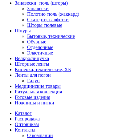
Занавески, тюль (шторы)
Занавески
Полотно тюль (жаккард)
Скатерти, салфетки
Шторы тюлевые
Шнуры
Бытовые, технические
Обувные
Отделочные
Эластичные
Велкро/липучка
Шторные ленты
Киперка, технические, ХБ
Ленты для погон
Галун
Медицинские товары
Ритуальная коллекция
Готовые изделия
Ножницы и нитки
Каталог
Распродажа
Оптовикам
Контакты
О компании