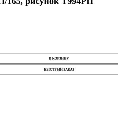
Н/165, рисунок Т994РН
нитей
 Т994РН
В КОРЗИНУ
БЫСТРЫЙ ЗАКАЗ