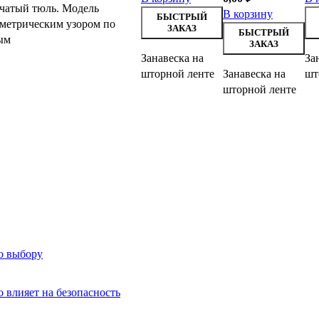
чатый тюль. Модель
В корзину
БЫСТРЫЙ
ометрическим узором по
ЗАКАЗ
БЫСТРЫЙ
ым
ЗАКАЗ
Занавеска на
За
шторной ленте
Занавеска на
шт
шторной ленте
о выбору
о влияет на безопасность