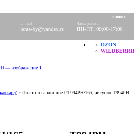
оры)
вое
РОЗНИЦА
фетки
E-mail
Часы работы
ые
lenta-by@yandex.ru
ПН-ПТ: 09:00-17:00
OZON
ХБ
ические
WILDBERRI
жаккард)
»
Полотно гардинное Р.Т994РН/165, рисунок Т994РН