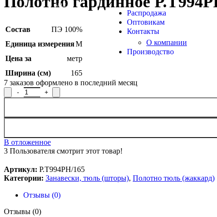
Полотно гардинное Р.Т994Р
Продукция из арамидных 
SALE
Распродажа
Оптовикам
Состав
ПЭ 100%
Контакты
О компании
Единица измерения
М
Производство
Цена за
метр
Ширина (см)
165
7
заказов оформлено в последний месяц
Количество товара Полотно гардинное Р.Т994РН/165, рисунок
В отложенное
3
Пользователя смотрит этот товар!
Артикул:
Р.Т994РН/165
Категории:
Занавески, тюль (шторы)
,
Полотно тюль (жаккард)
Отзывы (0)
Отзывы (0)