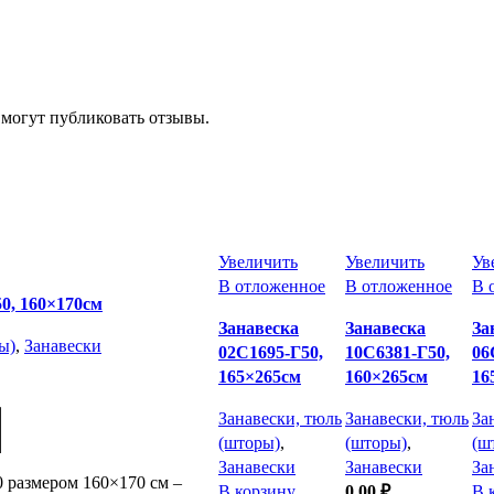
 могут публиковать отзывы.
Увеличить
Увеличить
Ув
В отложенное
В отложенное
В 
0, 160×170см
Занавеска
Занавеска
За
ы)
,
Занавески
02С1695-Г50,
10С6381-Г50,
06
165×265см
160×265см
16
Занавески, тюль
Занавески, тюль
За
(шторы)
,
(шторы)
,
(ш
Занавески
Занавески
За
 размером 160×170 см –
В корзину
0,00
₽
В 