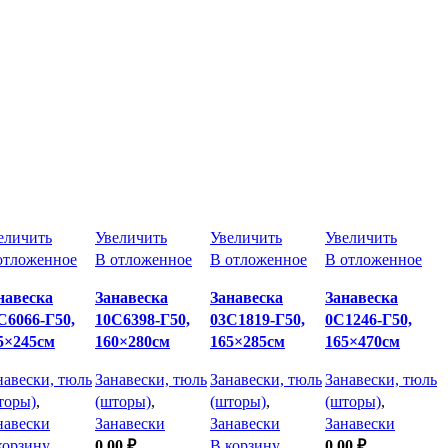
еличить
Увеличить
Увеличить
Увеличить
отложенное
В отложенное
В отложенное
В отложенное
навеска
Занавеска
Занавеска
Занавеска
С6066-Г50,
10С6398-Г50,
03С1819-Г50,
0С1246-Г50,
5×245см
160×280см
165×285см
165×470см
навески, тюль
Занавески, тюль
Занавески, тюль
Занавески, тюль
торы)
,
(шторы)
,
(шторы)
,
(шторы)
,
навески
Занавески
Занавески
Занавески
корзину
0,00
₽
В корзину
0,00
₽