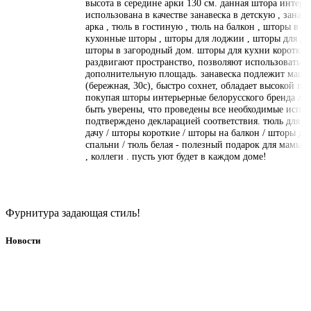
высота в середине арки 130 см. данная штора интерь
использована в качестве занавеска в детскую , занав
арка , тюль в гостиную , тюль на балкон , шторы в д
кухонные шторы , шторы для лоджии , шторы для дач
шторы в загородный дом. шторы для кухни короткие
раздвигают пространство, позволяют использовать п
дополнительную площадь. занавеска подлежит маши
(бережная, 30с), быстро сохнет, обладает высокой пр
покупая шторы интерьерные белорусского бренда лен
быть уверены, что проведены все необходимые испыт
подтверждено декларацией соответствия. тюль для ку
дачу / шторы короткие / шторы на балкон / шторы дл
спальни / тюль белая - полезный подарок для мамы ,
, коллеги . пусть уют будет в каждом доме!
Фурнитура задающая стиль!
Новости