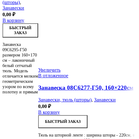
(шторы)
,
Занавески
0,00
₽
В корзину
БЫСТРЫЙ
ЗАКАЗ
Занавеска
09С6295-Г50
размером 160×170
см – лаконичный
белый сетчатый
Увеличить
тюль. Модель
В отложенное
отличается мелким
геометрическим
узором по всему
Занавеска 08С6277-Г50, 160×220см
полотну и прямым
Занавески, тюль (шторы)
,
Занавески
0,00
₽
В корзину
БЫСТРЫЙ ЗАКАЗ
Тюль на шторной ленте : ширина шторы - 220см, выс