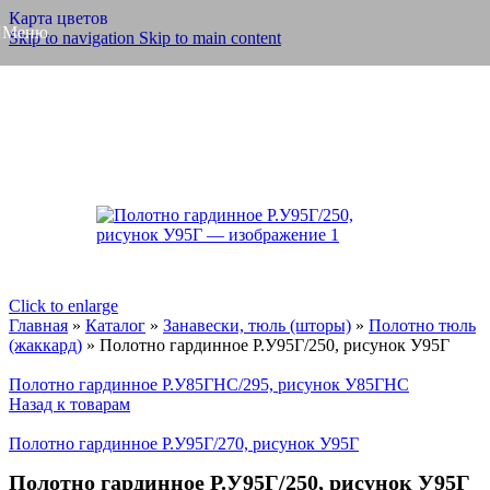
Карта цветов
Меню
Skip to navigation
Skip to main content
Click to enlarge
Главная
»
Каталог
»
Занавески, тюль (шторы)
»
Полотно тюль
(жаккард)
»
Полотно гардинное Р.У95Г/250, рисунок У95Г
Полотно гардинное Р.У85ГНС/295, рисунок У85ГНС
Назад к товарам
Полотно гардинное Р.У95Г/270, рисунок У95Г
Полотно гардинное Р.У95Г/250, рисунок У95Г