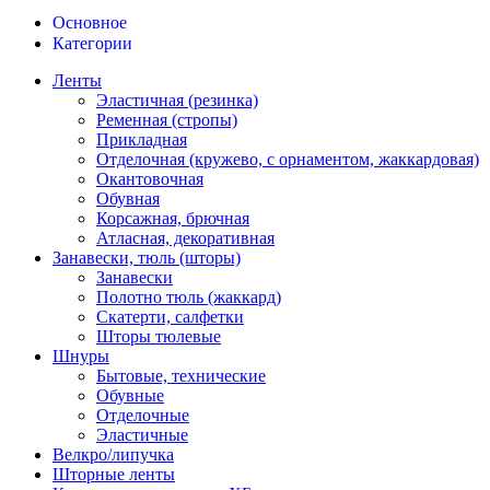
Основное
Категории
Ленты
Эластичная (резинка)
Ременная (стропы)
Прикладная
Отделочная (кружево, с орнаментом, жаккардовая)
Окантовочная
Обувная
Корсажная, брючная
Атласная, декоративная
Занавески, тюль (шторы)
Занавески
Полотно тюль (жаккард)
Скатерти, салфетки
Шторы тюлевые
Шнуры
Бытовые, технические
Обувные
Отделочные
Эластичные
Велкро/липучка
Шторные ленты