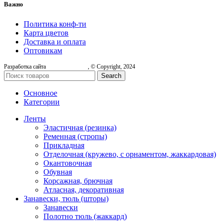
Важно
Политика конф-ти
Карта цветов
Доставка и оплата
Оптовикам
Разработка сайта
, © Copyright, 2024
Search
Основное
Категории
Ленты
Эластичная (резинка)
Ременная (стропы)
Прикладная
Отделочная (кружево, с орнаментом, жаккардовая)
Окантовочная
Обувная
Корсажная, брючная
Атласная, декоративная
Занавески, тюль (шторы)
Занавески
Полотно тюль (жаккард)