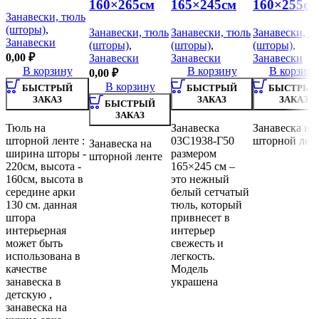
160×265см
165×245см
160×255см
Занавески, тюль
(шторы)
,
Занавески, тюль
Занавески, тюль
Занавески, т
Занавески
(шторы)
,
(шторы)
,
(шторы)
,
0,00
₽
Занавески
Занавески
Занавески
В корзину
В корзину
В корзину
0,00
₽
В корзину
БЫСТРЫЙ
БЫСТРЫЙ
БЫСТРЫЙ
ЗАКАЗ
ЗАКАЗ
ЗАКАЗ
БЫСТРЫЙ
ЗАКАЗ
Тюль на
Занавеска
Занавеска на
шторной ленте :
03С1938-Г50
шторной лен
Занавеска на
ширина шторы -
размером
шторной ленте
220см, высота -
165×245 см –
160см, высота в
это нежный
середине арки
белый сетчатый
130 см. данная
тюль, который
штора
привнесет в
интерьерная
интерьер
может быть
свежесть и
использована в
легкость.
качестве
Модель
занавеска в
украшена
детскую ,
занавеска на