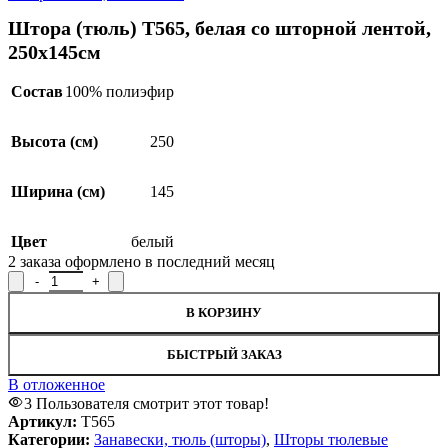
Штора (тюль) Т565, белая со шторной лентой,
250х145см
Состав
100% полиэфир
Высота (см)
250
Ширина (см)
145
Цвет
белый
2
заказа оформлено в последний месяц
Количество товара Штора (тюль) Т565, белая со шторной ленто
В КОРЗИНУ
БЫСТРЫЙ ЗАКАЗ
В отложенное
3
Пользователя смотрит этот товар!
Артикул:
Т565
Категории:
Занавески, тюль (шторы)
,
Шторы тюлевые