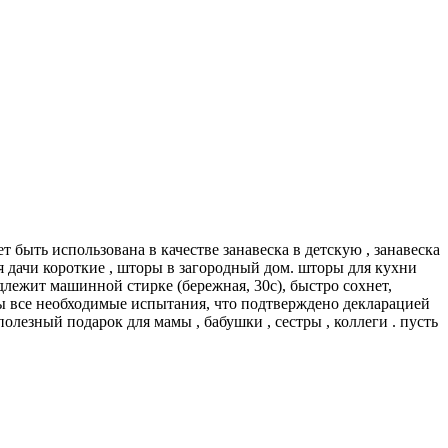
 быть использована в качестве занавеска в детскую , занавеска
я дачи короткие , шторы в загородный дом. шторы для кухни
лежит машинной стирке (бережная, 30с), быстро сохнет,
ны все необходимые испытания, что подтверждено декларацией
полезный подарок для мамы , бабушки , сестры , коллеги . пусть