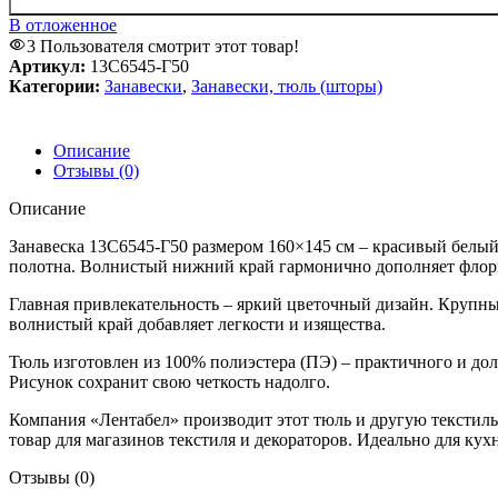
В отложенное
3
Пользователя смотрит этот товар!
Артикул:
13С6545-Г50
Категории:
Занавески
,
Занавески, тюль (шторы)
Описание
Отзывы (0)
Описание
Занавеска 13С6545-Г50 размером 160×145 см – красивый бел
полотна. Волнистый нижний край гармонично дополняет флор
Главная привлекательность – яркий цветочный дизайн. Крупные
волнистый край добавляет легкости и изящества.
Тюль изготовлен из 100% полиэстера (ПЭ) – практичного и дол
Рисунок сохранит свою четкость надолго.
Компания «Лентабел» производит этот тюль и другую текстиль
товар для магазинов текстиля и декораторов. Идеально для кух
Отзывы (0)