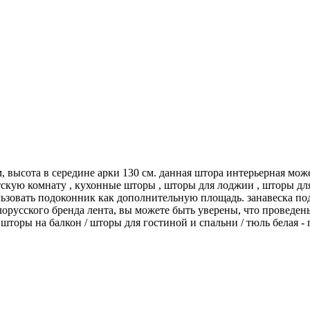
, высота в середине арки 130 см. данная штора интерьерная может
етскую комнату , кухонные шторы , шторы для лоджии , шторы дл
ьзовать подоконник как дополнительную площадь. занавеска под
орусского бренда лента, вы можете быть уверены, что проведе
 шторы на балкон / шторы для гостиной и спальни / тюль белая - 