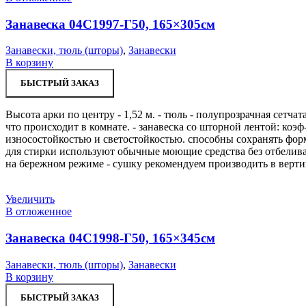
Занавеска 04С1997-Г50, 165×305см
Занавески, тюль (шторы)
,
Занавески
В корзину
БЫСТРЫЙ ЗАКАЗ
Высота арки по центру - 1,52 м. - тюль - полупрозрачная сетча
что происходит в комнате. - занавеска со шторной лентой: коэф-
износостойкостью и светостойкостью. способны сохранять форму
для стирки используют обычные моющие средства без отбеливат
на бережном режиме - сушку рекомендуем производить в верти
Увеличить
В отложенное
Занавеска 04С1998-Г50, 165×345см
Занавески, тюль (шторы)
,
Занавески
В корзину
БЫСТРЫЙ ЗАКАЗ