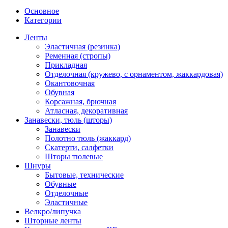
Основное
Категории
Ленты
Эластичная (резинка)
Ременная (стропы)
Прикладная
Отделочная (кружево, с орнаментом, жаккардовая)
Окантовочная
Обувная
Корсажная, брючная
Атласная, декоративная
Занавески, тюль (шторы)
Занавески
Полотно тюль (жаккард)
Скатерти, салфетки
Шторы тюлевые
Шнуры
Бытовые, технические
Обувные
Отделочные
Эластичные
Велкро/липучка
Шторные ленты