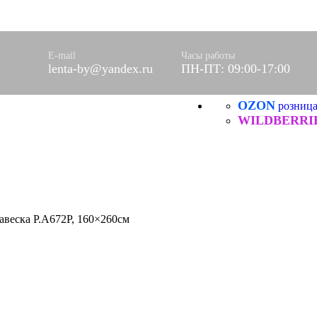
оры)
вое
фетки
E-mail
Часы работы
lenta-by@yandex.ru
ПН-ПТ: 09:00-17:00
ые
OZON
розниц
ХБ
ические
WILDBERRI
авеска Р.А672Р, 160×260см