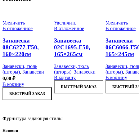
Увеличить
Увеличить
Увеличить
В отложенное
В отложенное
В отложенное
Занавеска
Занавеска
Занавеска
08С6277-Г50,
02С1695-Г50,
06С6066-Г50
160×220см
165×265см
165×245см
Занавески, тюль
Занавески, тюль
Занавески, тюл
(шторы)
,
Занавески
(шторы)
,
Занавески
(шторы)
,
Занав
В корзину
В корзину
0,00
₽
В корзину
БЫСТРЫЙ ЗАКАЗ
БЫСТРЫЙ З
БЫСТРЫЙ ЗАКАЗ
Фурнитура задающая стиль!
Новости