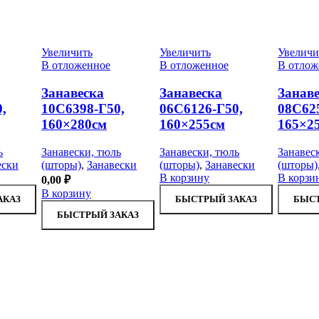
Увеличить
Увеличить
Увеличи
В отложенное
В отложенное
В отлож
Занавеска
Занавеска
Занав
,
10С6398-Г50,
06С6126-Г50,
08С62
160×280см
160×255см
165×2
ь
Занавески, тюль
Занавески, тюль
Занавес
ески
(шторы)
,
Занавески
(шторы)
,
Занавески
(шторы)
В корзину
В корзи
0,00
₽
В корзину
АКАЗ
БЫСТРЫЙ ЗАКАЗ
БЫСТ
БЫСТРЫЙ ЗАКАЗ