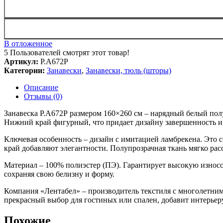
В отложенное
5
Пользователей смотрят этот товар!
Артикул:
Р.А672Р
Категории:
Занавески
,
Занавески, тюль (шторы)
Описание
Отзывы (0)
Занавеска Р.А672Р размером 160×260 см – нарядный белый пол
Нижний край фигурный, что придает дизайну завершенность и 
Ключевая особенность – дизайн с имитацией ламбрекена. Это 
край добавляют элегантности. Полупрозрачная ткань мягко расс
Материал – 100% полиэстер (ПЭ). Гарантирует высокую износос
сохраняя свою белизну и форму.
Компания «Лентабел» – производитель текстиля с многолетним
прекрасный выбор для гостиных или спален, добавит интерьер
Похожие