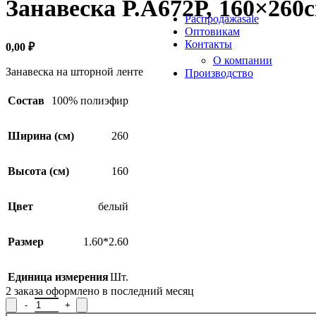
Занавеска Р.А672Р, 160×260
Продукция из арамидных 
Распродажа
sale
Оптовикам
Контакты
0,00
₽
О компании
Занавеска на шторной ленте
Производство
Состав
100% полиэфир
Ширина (см)
260
Высота (см)
160
Цвет
белый
Размер
1.60*2.60
Единица измерения
Шт.
2
заказа оформлено в последний месяц
Количество товара Занавеска Р.А672Р, 160x260см