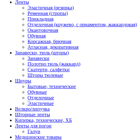
Ленты
Эластичная (резинка)
Ременная (стропы)
Прикладная
Отделочная (кружево, с орнаментом, жаккардовая)
Окантовочная
Обувная
Корсажная, брючная
Атласная, декоративная
Занавески, тюль (шторы)
Занавески
Полотно тюль (жаккард)
Скатерти, салфетки
Шторы тюлевые
Шнуры
Бытовые, технические
Обувные
Отделочные
Эластичные
Велкро/липучка
Шторные ленты
Киперка, технические, ХБ
Ленты для погон
Галун
Медицинские товары