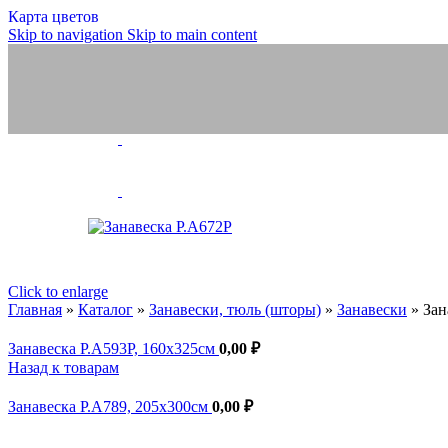
Карта цветов
Занавески, тюль (шт
Skip to navigation
Skip to main content
Занавески
Полотно тюле
Скатерти, сал
Шторы тюлев
Шнуры
Шнуры ПЭ и 
Бытовые, техн
Обувные
Отделочные
Эластичные
Велкро/липучка
Шторные ленты
Силовые структуры
Click to enlarge
Галун
Главная
»
Каталог
»
Занавески, тюль (шторы)
»
Занавески
»
Зан
Ленты для погон
Ленты, тесьмы, шнуры
Занавеска Р.А593Р, 160x325см
0,00
₽
Медицинские товары
Ритуальная коллекция
Назад к товарам
Готовые изделия
Ножницы и нитки
Занавеска Р.А789, 205x300см
0,00
₽
Ножницы
Инновации