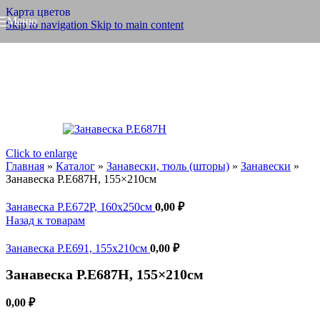
Карта цветов
Меню
Skip to navigation
Skip to main content
Click to enlarge
Главная
»
Каталог
»
Занавески, тюль (шторы)
»
Занавески
»
Занавеска Р.Е687Н, 155×210см
Занавеска Р.Е672Р, 160x250см
0,00
₽
Назад к товарам
Занавеска Р.Е691, 155x210см
0,00
₽
Занавеска Р.Е687Н, 155×210см
0,00
₽