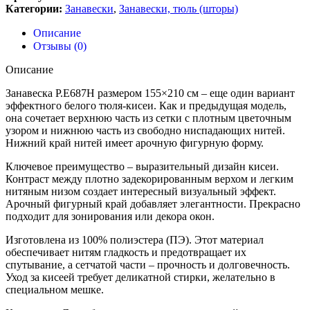
Категории:
Занавески
,
Занавески, тюль (шторы)
Описание
Отзывы (0)
Описание
Занавеска Р.Е687Н размером 155×210 см – еще один вариант
эффектного белого тюля-кисеи. Как и предыдущая модель,
она сочетает верхнюю часть из сетки с плотным цветочным
узором и нижнюю часть из свободно ниспадающих нитей.
Нижний край нитей имеет арочную фигурную форму.
Ключевое преимущество – выразительный дизайн кисеи.
Контраст между плотно задекорированным верхом и легким
нитяным низом создает интересный визуальный эффект.
Арочный фигурный край добавляет элегантности. Прекрасно
подходит для зонирования или декора окон.
Изготовлена из 100% полиэстера (ПЭ). Этот материал
обеспечивает нитям гладкость и предотвращает их
спутывание, а сетчатой части – прочность и долговечность.
Уход за кисеей требует деликатной стирки, желательно в
специальном мешке.