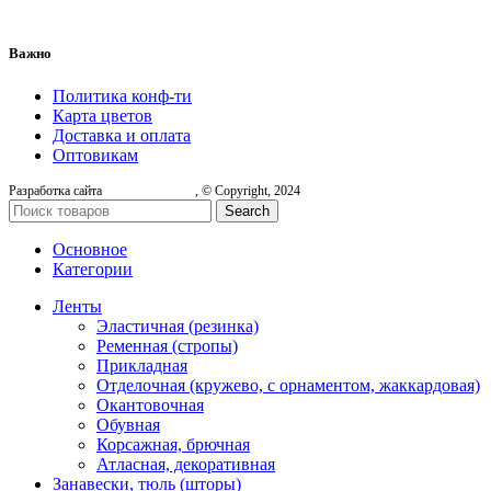
Важно
Политика конф-ти
Карта цветов
Доставка и оплата
Оптовикам
Разработка сайта
, © Copyright, 2024
Search
Основное
Категории
Ленты
Эластичная (резинка)
Ременная (стропы)
Прикладная
Отделочная (кружево, с орнаментом, жаккардовая)
Окантовочная
Обувная
Корсажная, брючная
Атласная, декоративная
Занавески, тюль (шторы)