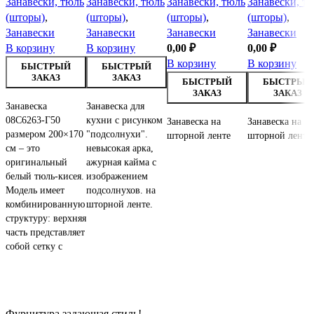
Занавески, тюль
Занавески, тюль
Занавески, тюль
Занавески, т
(шторы)
,
(шторы)
,
(шторы)
,
(шторы)
,
Занавески
Занавески
Занавески
Занавески
В корзину
В корзину
0,00
₽
0,00
₽
В корзину
В корзину
БЫСТРЫЙ
БЫСТРЫЙ
ЗАКАЗ
ЗАКАЗ
БЫСТРЫЙ
БЫСТРЫЙ
ЗАКАЗ
ЗАКАЗ
Занавеска
Занавеска для
08С6263-Г50
кухни с рисунком
Занавеска на
Занавеска на
размером 200×170
"подсолнухи".
шторной ленте
шторной ленте
см – это
невысокая арка,
оригинальный
ажурная кайма с
белый тюль-кисея.
изображением
Модель имеет
подсолнухов. на
комбинированную
шторной ленте.
структуру: верхняя
часть представляет
собой сетку с
Фурнитура задающая стиль!