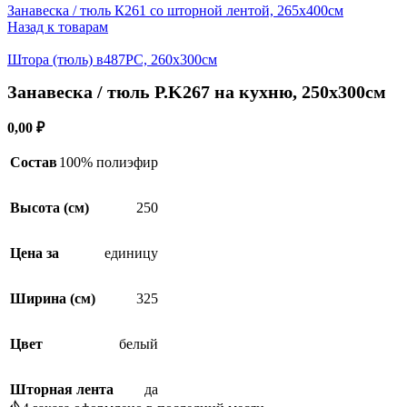
Занавеска / тюль К261 со шторной лентой, 265х400см
Назад к товарам
Штора (тюль) в487РС, 260х300см
Занавеска / тюль P.K267 на кухню, 250х300см
0,00
₽
Состав
100% полиэфир
Высота (см)
250
Цена за
единицу
Ширина (см)
325
Цвет
белый
Шторная лента
да