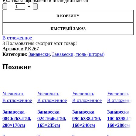
4
заказа оформлено в последний месяц
Количество товара Занавеска / тюль P.K267 на кухню, 250х300с
В КОРЗИНУ
БЫСТРЫЙ ЗАКАЗ
В отложенное
3
Пользователя смотрит этот товар!
Артикул:
P.K267
Категории:
Занавески
,
Занавески, тюль (шторы)
Похожие
Увеличить
Увеличить
Увеличить
Увеличить
В отложенное
В отложенное
В отложенное
В отложенно
Занавеска
Занавеска
Занавеска
Занавеска
08С6263-Г50,
02С1646-Г50,
09С6338-Г50,
10С6398-Г50,
200×170см
165×235см
160×240см
160×280см