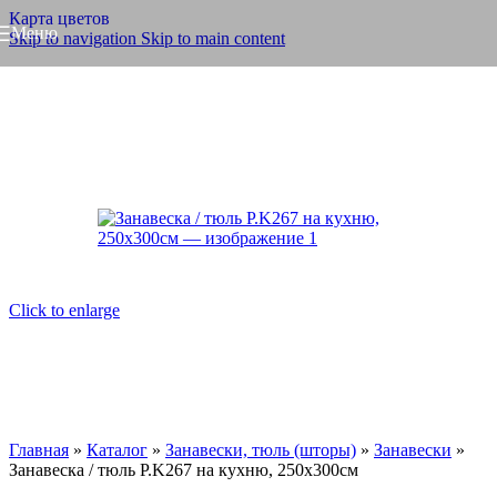
Карта цветов
Меню
Skip to navigation
Skip to main content
Click to enlarge
Главная
»
Каталог
»
Занавески, тюль (шторы)
»
Занавески
»
Занавеска / тюль P.K267 на кухню, 250х300см