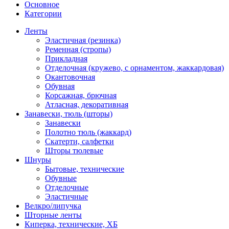
Основное
Категории
Ленты
Эластичная (резинка)
Ременная (стропы)
Прикладная
Отделочная (кружево, с орнаментом, жаккардовая)
Окантовочная
Обувная
Корсажная, брючная
Атласная, декоративная
Занавески, тюль (шторы)
Занавески
Полотно тюль (жаккард)
Скатерти, салфетки
Шторы тюлевые
Шнуры
Бытовые, технические
Обувные
Отделочные
Эластичные
Велкро/липучка
Шторные ленты
Киперка, технические, ХБ