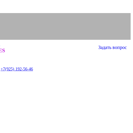
а
Задать вопрос
0
ES
item
+7(925) 192-56-46