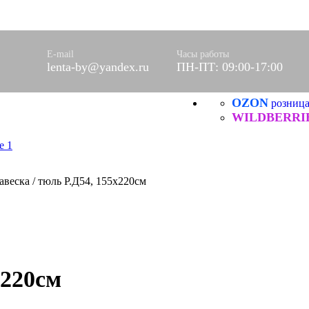
оры)
вое
фетки
E-mail
Часы работы
lenta-by@yandex.ru
ПН-ПТ: 09:00-17:00
ые
OZON
розниц
ХБ
ические
WILDBERRI
авеска / тюль Р.Д54, 155х220см
х220см