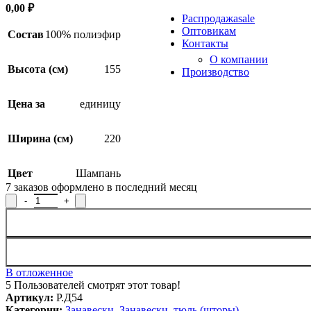
Продукция из арамидных 
0,00
₽
Распродажа
sale
Оптовикам
Состав
100% полиэфир
Контакты
О компании
Высота (см)
155
Производство
Цена за
единицу
Ширина (см)
220
Цвет
Шампань
7
заказов оформлено в последний месяц
Количество товара Занавеска / тюль Р.Д54, 155х220см
В отложенное
5
Пользователей смотрят этот товар!
Артикул:
Р.Д54
Категории:
Занавески
,
Занавески, тюль (шторы)