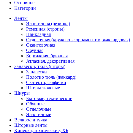
Основное
Категории
Ленты
Эластичная (резинка)
Ременная (стропы)
Прикладная
Отделочная (кружево, с орнаментом, жаккардовая)
Окантовочная
Обувная
Корсажная, брючная
Атласная, декоративная
Занавески, тюль (шторы)
Занавески
Полотно тюль (жаккард)
Скатерти, салфетки
Шторы тюлевые
Шнуры
Бытовые, технические
Обувные
Отделочные
Эластичные
Велкро/липучка
Шторные ленты
Киперка, технические, ХБ