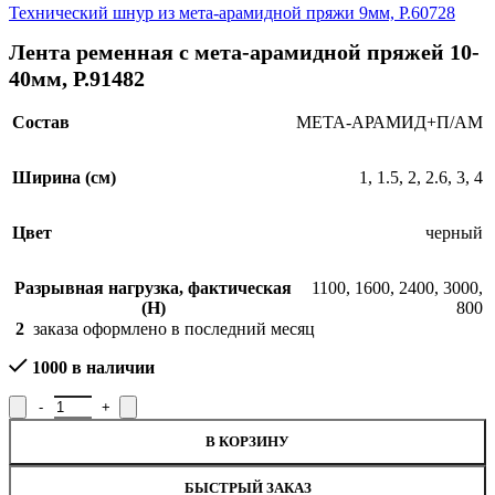
Технический шнур из мета-арамидной пряжи 9мм, Р.60728
Лента ременная с мета-арамидной пряжей 10-
40мм, Р.91482
Состав
МЕТА-АРАМИД+П/АМ
Ширина (см)
1
,
1.5
,
2
,
2.6
,
3
,
4
Цвет
черный
Разрывная нагрузка, фактическая
1100
,
1600
,
2400
,
3000
,
(H)
800
2
заказа оформлено в последний месяц
1000 в наличии
Количество товара Лента ременная с мета-арамидной пряжей 10
В КОРЗИНУ
БЫСТРЫЙ ЗАКАЗ