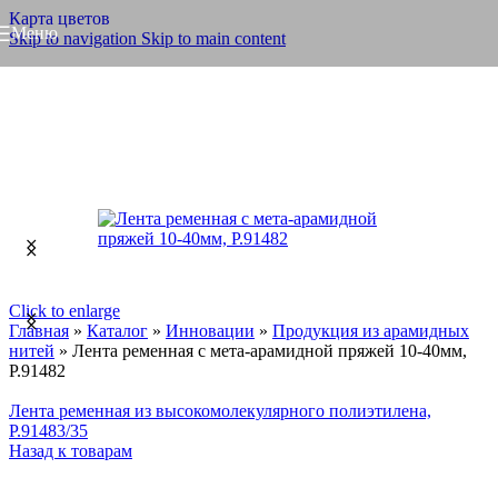
Карта цветов
Меню
Skip to navigation
Skip to main content
Click to enlarge
Главная
»
Каталог
»
Инновации
»
Продукция из арамидных
нитей
»
Лента ременная с мета-арамидной пряжей 10-40мм,
Р.91482
Лента ременная из высокомолекулярного полиэтилена,
Р.91483/35
Назад к товарам