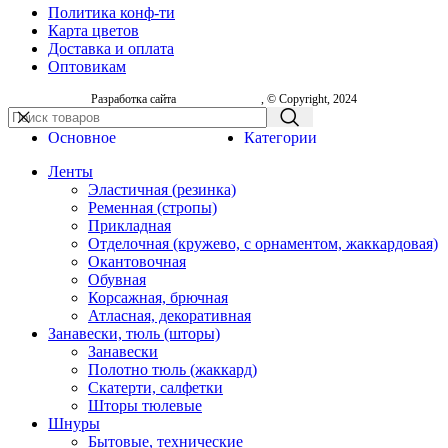
Политика конф-ти
Карта цветов
Доставка и оплата
Оптовикам
Разработка сайта
, © Copyright, 2024
Основное
Категории
Ленты
Эластичная (резинка)
Ременная (стропы)
Прикладная
Отделочная (кружево, с орнаментом, жаккардовая)
Окантовочная
Обувная
Корсажная, брючная
Атласная, декоративная
Занавески, тюль (шторы)
Занавески
Полотно тюль (жаккард)
Скатерти, салфетки
Шторы тюлевые
Шнуры
Бытовые, технические