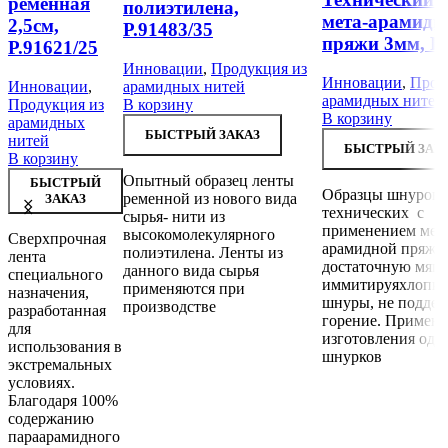
ременная
полиэтилена,
мета-арамидн
2,5см,
Р.91483/35
пряжи 3мм, Р.
Р.91621/25
Инновации
,
Продукция из
Инновации
,
Прод
Инновации
,
арамидных нитей
арамидных нитей
Продукция из
В корзину
В корзину
арамидных
БЫСТРЫЙ ЗАКАЗ
нитей
БЫСТРЫЙ ЗАК
В корзину
Опытный образец ленты
БЫСТРЫЙ
Образцы шнуров
ременной из нового вида
ЗАКАЗ
технических с
сырья- нити из
применением мет
высокомолекулярного
Сверхпрочная
арамидной пряжи
полиэтилена. Ленты из
лента
достаточную мягк
данного вида сырья
специального
иммитируяхлопко
применяются при
назначения,
шнуры, не подде
производстве
разработанная
горение. Применя
для
изготовления оде
использования в
шнурков
экстремальных
условиях.
Благодаря 100%
содержанию
параарамидного