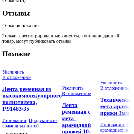
Отзывы (0)
Отзывы
Отзывов пока нет.
Только зарегистрированные клиенты, купившие данный
товар, могут публиковать отзывы.
Похожие
Увеличить
В отложенное
Увеличить
Увеличить
В отложенное
Лента ременная из
В отложенное
высокомолекулярного
Технический
полиэтилена,
Лента
мета-арамид
Р.91483/35
ременная с
пряжи 3мм, 
мета-
Инновации
,
Продукция из
арамидной
Инновации
,
Про
арамидных нитей
арамидных нит
пряжей 10-