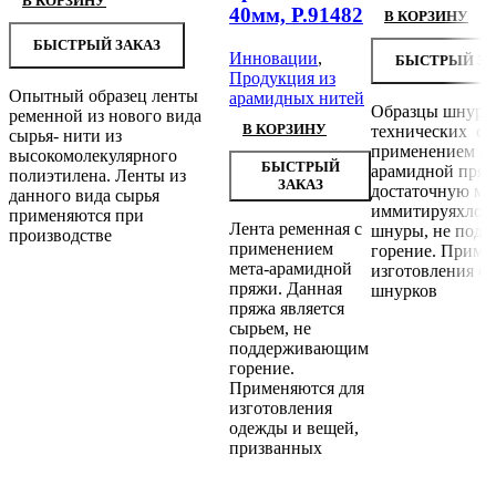
В КОРЗИНУ
40мм, Р.91482
В КОРЗИНУ
БЫСТРЫЙ ЗАКАЗ
Инновации
,
БЫСТРЫЙ ЗА
Продукция из
Опытный образец ленты
арамидных нитей
Образцы шнуро
ременной из нового вида
В КОРЗИНУ
технических с
сырья- нити из
применением ме
высокомолекулярного
БЫСТРЫЙ
арамидной пря
полиэтилена. Ленты из
ЗАКАЗ
достаточную мяг
данного вида сырья
иммитируяхлоп
применяются при
Лента ременная с
шнуры, не под
производстве
применением
горение. Приме
мета-арамидной
изготовления о
пряжи. Данная
шнурков
пряжа является
сырьем, не
поддерживающим
горение.
Применяются для
изготовления
одежды и вещей,
призванных