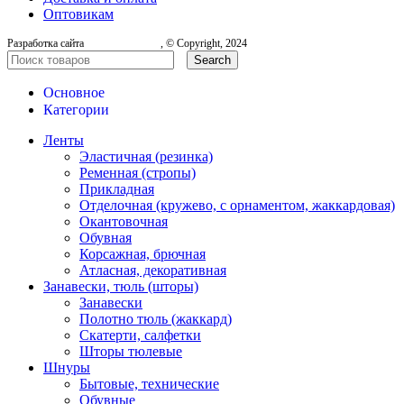
Оптовикам
Разработка сайта
, © Copyright, 2024
Search
Основное
Категории
Ленты
Эластичная (резинка)
Ременная (стропы)
Прикладная
Отделочная (кружево, с орнаментом, жаккардовая)
Окантовочная
Обувная
Корсажная, брючная
Атласная, декоративная
Занавески, тюль (шторы)
Занавески
Полотно тюль (жаккард)
Скатерти, салфетки
Шторы тюлевые
Шнуры
Бытовые, технические
Обувные