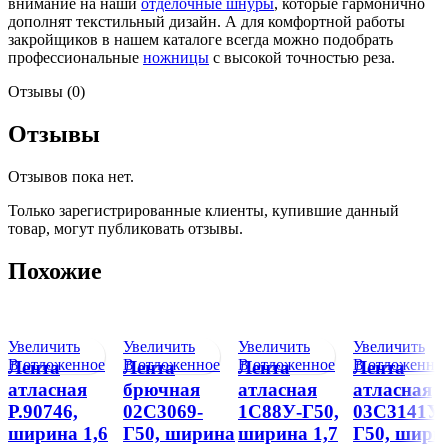
внимание на наши
отделочные шнуры
, которые гармонично
дополнят текстильный дизайн. А для комфортной работы
закройщиков в нашем каталоге всегда можно подобрать
профессиональные
ножницы
с высокой точностью реза.
Отзывы (0)
Отзывы
Отзывов пока нет.
Только зарегистрированные клиенты, купившие данный
товар, могут публиковать отзывы.
Похожие
Увеличить
Увеличить
Увеличить
Увеличить
В отложенное
В отложенное
В отложенное
В отложенно
Лента
Лента
Лента
Лента
атласная
брючная
атласная
атласная
Р.90746,
02С3069-
1С88У-Г50,
03С3141У-
ширина 1,6
Г50, ширина
ширина 1,7
Г50, шири