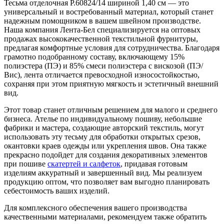
Тесьма отделочная Р.60824/14 шириной 1,40 см — это
универсальный и востребованный материал, который станет
надежным помощником в вашем швейном производстве.
Наша компания Лента-Бел специализируется на оптовых
продажах высококачественной текстильной фурнитуры,
предлагая комфортные условия для сотрудничества. Благодаря
грамотно подобранному составу, включающему 15%
полиэстера (ПЭ) и 85% смеси полиэстера с вискозой (ПЭ/
Вис), лента отличается превосходной износостойкостью,
сохраняя при этом приятную мягкость и эстетичный внешний
вид.
Этот товар станет отличным решением для малого и среднего
бизнеса. Ателье по индивидуальному пошиву, небольшие
фабрики и мастера, создающие авторский текстиль, могут
использовать эту тесьму для обработки открытых срезов,
окантовки краев одежды или укрепления швов. Она также
прекрасно подойдет для создания декоративных элементов
при пошиве
скатертей и салфеток
, придавая готовым
изделиям аккуратный и завершенный вид. Мы реализуем
продукцию оптом, что позволяет вам выгодно планировать
себестоимость ваших изделий.
Для комплексного обеспечения вашего производства
качественными материалами, рекомендуем также обратить