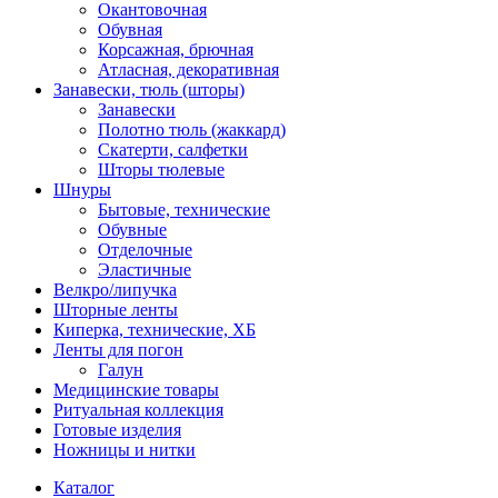
Окантовочная
Обувная
Корсажная, брючная
Атласная, декоративная
Занавески, тюль (шторы)
Занавески
Полотно тюль (жаккард)
Скатерти, салфетки
Шторы тюлевые
Шнуры
Бытовые, технические
Обувные
Отделочные
Эластичные
Велкро/липучка
Шторные ленты
Киперка, технические, ХБ
Ленты для погон
Галун
Медицинские товары
Ритуальная коллекция
Готовые изделия
Ножницы и нитки
Каталог