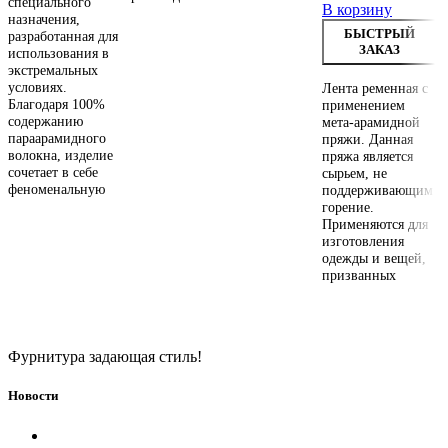
специального
В корзину
д
назначения,
и
БЫСТРЫЙ
разработанная для
ш
ЗАКАЗ
использования в
г
экстремальных
и
условиях.
Лента ременная с
ш
Благодаря 100%
применением
содержанию
мета-арамидной
параарамидного
пряжи. Данная
волокна, изделие
пряжа является
сочетает в себе
сырьем, не
феноменальную
поддерживающим
горение.
Применяются для
изготовления
одежды и вещей,
призванных
Фурнитура задающая стиль!
Новости