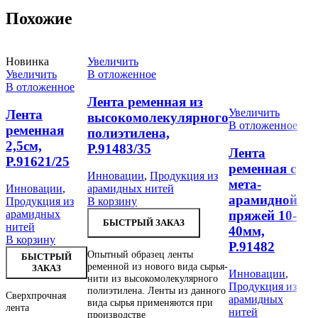
Похожие
Новинка
Увеличить
Увеличить
В отложенное
В отложенное
У
В
Лента ременная из
Увеличить
Лента
высокомолекулярного
В отложенное
Т
ременная
полиэтилена,
и
2,5см,
Р.91483/35
Лента
п
Р.91621/25
ременная с
Р
Инновации
,
Продукция из
мета-
Инновации
,
арамидных нитей
арамидной
Продукция из
В корзину
И
пряжей 10-
арамидных
и
БЫСТРЫЙ ЗАКАЗ
нитей
В
40мм,
В корзину
Р.91482
Опытный образец ленты
БЫСТРЫЙ
ременной из нового вида сырья-
ЗАКАЗ
Инновации
,
нити из высокомолекулярного
О
Продукция из
полиэтилена. Ленты из данного
т
Сверхпрочная
арамидных
вида сырья применяются при
п
лента
нитей
производстве
а