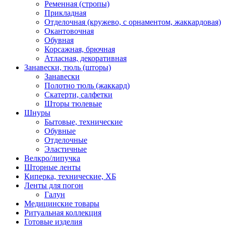
Ременная (стропы)
Прикладная
Отделочная (кружево, с орнаментом, жаккардовая)
Окантовочная
Обувная
Корсажная, брючная
Атласная, декоративная
Занавески, тюль (шторы)
Занавески
Полотно тюль (жаккард)
Скатерти, салфетки
Шторы тюлевые
Шнуры
Бытовые, технические
Обувные
Отделочные
Эластичные
Велкро/липучка
Шторные ленты
Киперка, технические, ХБ
Ленты для погон
Галун
Медицинские товары
Ритуальная коллекция
Готовые изделия