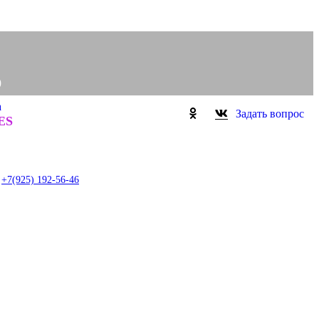
0
а
Задать вопрос
0
ES
item
+7(925) 192-56-46