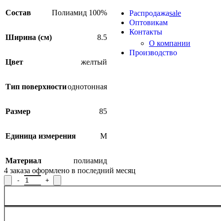
Продукция из арамидных 
Состав
Полиамид 100%
Распродажа
sale
Оптовикам
Контакты
Ширина (см)
8.5
О компании
Производство
Цвет
желтый
Тип поверхности
однотонная
Размер
85
Единица измерения
М
Материал
полиамид
4
заказа оформлено в последний месяц
Количество товара Лента декоративная 1С92В-Г50, ширина 8,5