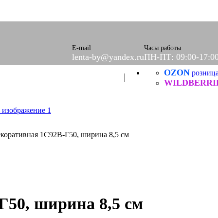
оры)
вое
фетки
ые
E-mail
Часы работы
lenta-by@yandex.ru
ПН-ПТ: 09:00-17:0
OZON
ХБ
розниц
ические
WILDBERRI
екоративная 1С92В-Г50, ширина 8,5 см
Г50, ширина 8,5 см