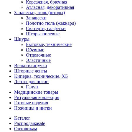
Корсажная, брючная
Атласная, декоративная
Занавески, тюль (шторы)
Занавески
Полотно тюль (жаккард)
Скатерти, салфетки
Шторы тюлевые
Шнуры
Бытовые, технические
Обувные
Отделочные
Эластичные
Велкро/липучка
Шторные ленты
Киперка, технические, ХБ
Ленты для погон
Галун
Медицинские товары
Ритуальная коллекция
Готовые изделия
Ножницы и нитки
Каталог
Распродажа
sale
Оптовикам