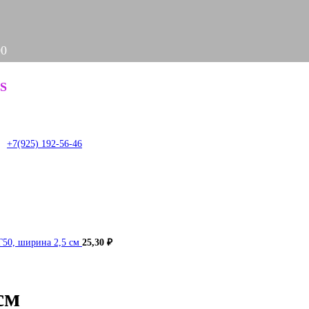
00
Задать вопрос
S
it
+7(925) 192-56-46
Г50, ширина 2,5 см
25,30
₽
см