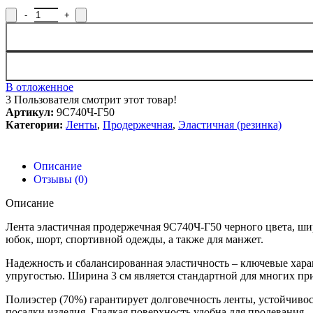
Количество товара Лента эластичная продержечная 9С740Ч-Г50
В отложенное
3
Пользователя смотрит этот товар!
Артикул:
9С740Ч-Г50
Категории:
Ленты
,
Продержечная
,
Эластичная (резинка)
Описание
Отзывы (0)
Описание
Лента эластичная продержечная 9С740Ч-Г50 черного цвета, ши
юбок, шорт, спортивной одежды, а также для манжет.
Надежность и сбалансированная эластичность – ключевые хара
упругостью. Ширина 3 см является стандартной для многих пр
Полиэстер (70%) гарантирует долговечность ленты, устойчивос
посадки изделия. Гладкая поверхность удобна для продевания.