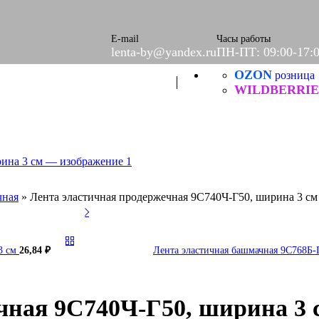
ое
етки
е
E-mail
Часы работы
lenta-by@yandex.ru
ПН-ПТ: 09:00-17:
OZON
Б
розница
ческие
WILDBERRIE
чная
»
Лента эластичная продержечная 9С740Ч-Г50, ширина 3 см
3 см
26,84
₽
Лента эластичная башмачная 9С768Б-
итей
чная 9С740Ч-Г50, ширина 3 