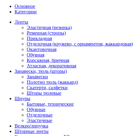
Основное
Категории
Ленты
Эластичная (резинка)
Ременная (стропы)
Прикладная
Отделочная (кружево, с орнаментом, жаккардовая)
Окантовочная
Обувная
Корсажная, брючная
Атласная, декоративная
Занавески, тюль (шторы)
Занавески
Полотно тюль (жаккард)
Скатерти, салфетки
Шторы тюлевые
Шнуры
Бытовые, технические
Обувные
Отделочные
Эластичные
Велкро/липучка
Шторные ленты