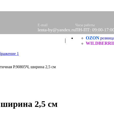
оры)
вое
фетки
ые
E-mail
Часы работы
lenta-by@yandex.ru
ПН-ПТ: 09:00-17:0
OZON
ХБ
розниц
ические
WILDBERRI
тичная Р.90805Ч, ширина 2,5 см
 ширина 2,5 см