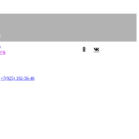
0
а
Задать вопрос
0
ES
item
+7(925) 192-56-46