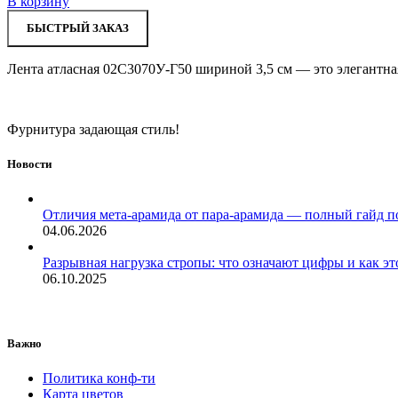
В корзину
БЫСТРЫЙ ЗАКАЗ
Лента атласная 02С3070У-Г50 шириной 3,5 см — это элегантная
Фурнитура задающая стиль!
Новости
Отличия мета-арамида от пара-арамида — полный гайд п
04.06.2026
Разрывная нагрузка стропы: что означают цифры и как эт
06.10.2025
Важно
Политика конф-ти
Карта цветов