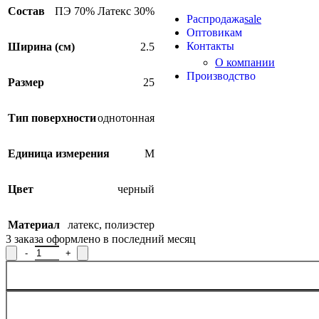
Продукция из арамидных 
Состав
ПЭ 70% Латекс 30%
Распродажа
sale
Оптовикам
Контакты
Ширина (см)
2.5
О компании
Производство
Размер
25
Тип поверхности
однотонная
Единица измерения
М
Цвет
черный
Материал
латекс
,
полиэстер
3
заказа оформлено в последний месяц
Количество товара Лента эластичная Р.90805Ч, ширина 2,5 см