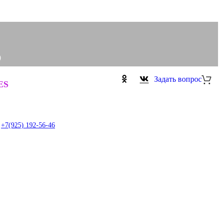
0
Задать вопрос
0
ES
+7(925) 192-56-46