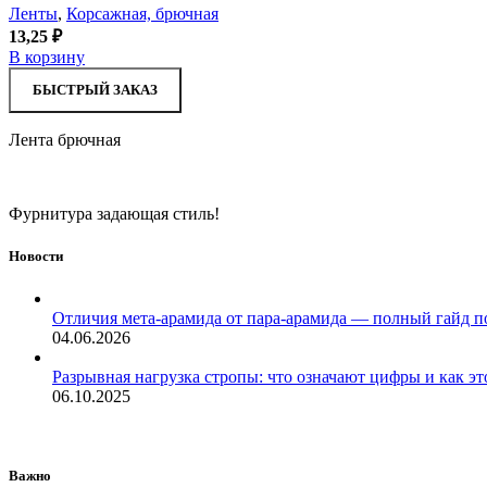
Ленты
,
Корсажная, брючная
13,25
₽
В корзину
БЫСТРЫЙ ЗАКАЗ
Лента брючная
Фурнитура задающая стиль!
Новости
Отличия мета-арамида от пара-арамида — полный гайд п
04.06.2026
Разрывная нагрузка стропы: что означают цифры и как эт
06.10.2025
Важно