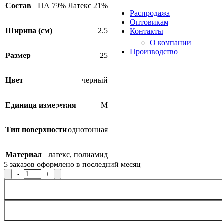
Продукция из арамидных 
Состав
ПА 79% Латекс 21%
Распродажа
Оптовикам
Ширина (см)
2.5
Контакты
О компании
Производство
Размер
25
Цвет
черный
Единица измерения
М
SALE
Тип поверхности
однотонная
Материал
латекс
,
полиамид
5
заказов оформлено в последний месяц
Количество товара Лента эластичная Р.90876, ширина 2,5 см