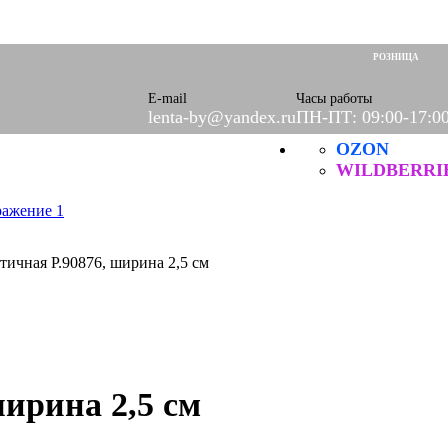
оры)
вое
РОЗНИЦА
фетки
ые
E-mail
Часы работы
lenta-by@yandex.ru
ПН-ПТ: 09:00-17:0
OZON
ХБ
ические
WILDBERRI
тичная Р.90876, ширина 2,5 см
ширина 2,5 см