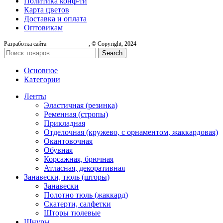
Политика конф-ти
Карта цветов
Доставка и оплата
Оптовикам
Разработка сайта
, © Copyright, 2024
Search
Основное
Категории
Ленты
Эластичная (резинка)
Ременная (стропы)
Прикладная
Отделочная (кружево, с орнаментом, жаккардовая)
Окантовочная
Обувная
Корсажная, брючная
Атласная, декоративная
Занавески, тюль (шторы)
Занавески
Полотно тюль (жаккард)
Скатерти, салфетки
Шторы тюлевые
Шнуры