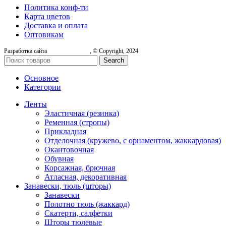
Политика конф-ти
Карта цветов
Доставка и оплата
Оптовикам
Разработка сайта
, © Copyright, 2024
Search
Основное
Категории
Ленты
Эластичная (резинка)
Ременная (стропы)
Прикладная
Отделочная (кружево, с орнаментом, жаккардовая)
Окантовочная
Обувная
Корсажная, брючная
Атласная, декоративная
Занавески, тюль (шторы)
Занавески
Полотно тюль (жаккард)
Скатерти, салфетки
Шторы тюлевые