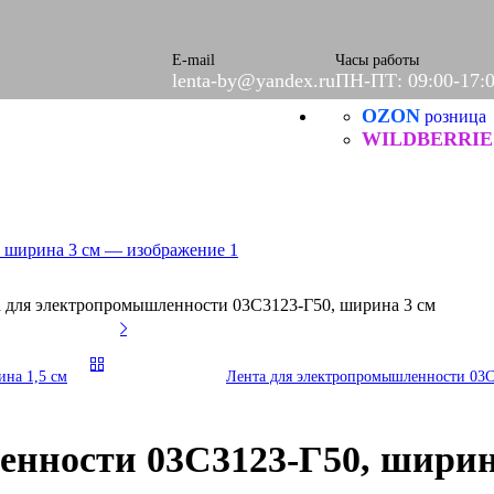
ое
етки
е
E-mail
Часы работы
lenta-by@yandex.ru
ПН-ПТ: 09:00-17:
OZON
Б
розница
ческие
WILDBERRIE
 для электропромышленности 03С3123-Г50, ширина 3 см
на 1,5 см
Лента для электропромышленности 03С
нности 03С3123-Г50, ширин
итей