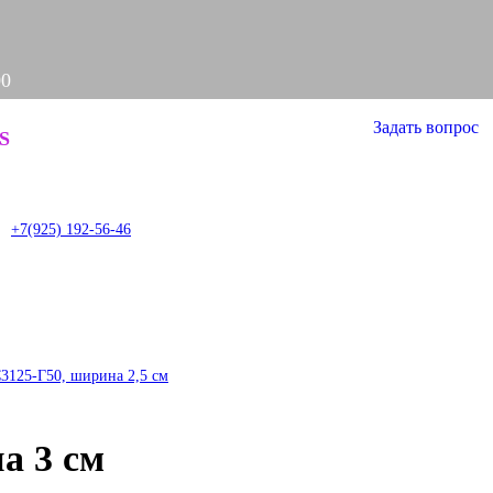
00
Задать вопрос
S
it
+7(925) 192-56-46
3125-Г50, ширина 2,5 см
а 3 см