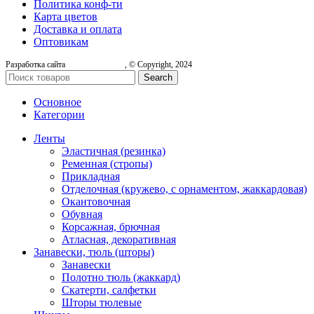
Политика конф-ти
Карта цветов
Доставка и оплата
Оптовикам
Разработка сайта
, © Copyright, 2024
Search
Основное
Категории
Ленты
Эластичная (резинка)
Ременная (стропы)
Прикладная
Отделочная (кружево, с орнаментом, жаккардовая)
Окантовочная
Обувная
Корсажная, брючная
Атласная, декоративная
Занавески, тюль (шторы)
Занавески
Полотно тюль (жаккард)
Скатерти, салфетки
Шторы тюлевые