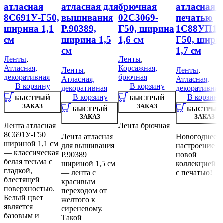
атласная
атласная для
брючная
атласная с
8С691У-Г50,
вышивания
02С3069-
печатью
ширина 1,1
Р.90389,
Г50, ширина
1С88УП1-
см
ширина 1,5
1,6 см
Г50, шири
см
1,7 см
Ленты
,
Ленты
,
Атласная,
Корсажная,
Ленты
,
Ленты
,
декоративная
брючная
Атласная,
Атласная,
В корзину
В корзину
декоративная
декоративная
В корзину
В корзину
БЫСТРЫЙ
БЫСТРЫЙ
ЗАКАЗ
ЗАКАЗ
БЫСТРЫЙ
БЫСТРЫЙ
ЗАКАЗ
ЗАКАЗ
Лента атласная
Лента брючная
8С691У-Г50
Лента атласная
Новогоднее
шириной 1,1 см
для вышивания
настроение с
— классическая
Р.90389
новой
белая тесьма с
шириной 1,5 см
коллекцией л
гладкой,
— лента с
с печатью!
блестящей
красивым
поверхностью.
переходом от
Белый цвет
желтого к
является
сиреневому.
базовым и
Такой