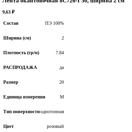
Лента окантовочная 8С726-Г50, ширина 2 см
SALE
9,63
₽
Состав
ПЭ 100%
Ширина (см)
2
Плотность (гр/м)
7.84
РАСПРОДАЖА
да
Размер
20
Единица измерения
М
Тип поверхности
однотонная
Цвет
розовый