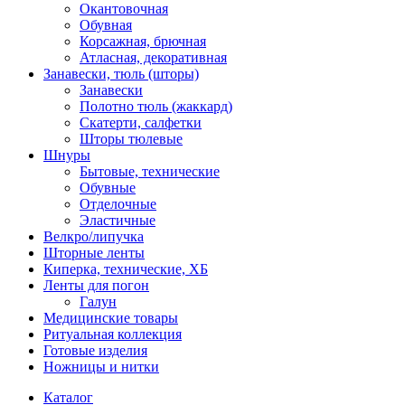
Окантовочная
Обувная
Корсажная, брючная
Атласная, декоративная
Занавески, тюль (шторы)
Занавески
Полотно тюль (жаккард)
Скатерти, салфетки
Шторы тюлевые
Шнуры
Бытовые, технические
Обувные
Отделочные
Эластичные
Велкро/липучка
Шторные ленты
Киперка, технические, ХБ
Ленты для погон
Галун
Медицинские товары
Ритуальная коллекция
Готовые изделия
Ножницы и нитки
Каталог