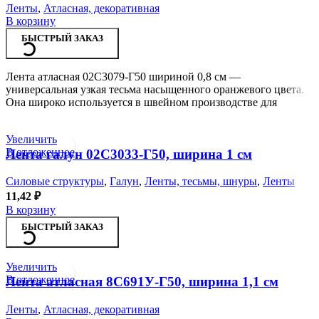
Ленты
,
Атласная, декоративная
В корзину
БЫСТРЫЙ ЗАКАЗ
Лента атласная 02С3079-Г50 шириной 0,8 см —
универсальная узкая тесьма насыщенного оранжевого цвета.
Она широко используется в швейном производстве для
Увеличить
В отложенное
Лента галун 02С3033-Г50, ширина 1 см
Силовые структуры
,
Галун
,
Ленты, тесьмы, шнуры
,
Ленты
11,42
₽
В корзину
БЫСТРЫЙ ЗАКАЗ
Увеличить
В отложенное
Лента атласная 8С691У-Г50, ширина 1,1 см
Ленты
,
Атласная, декоративная