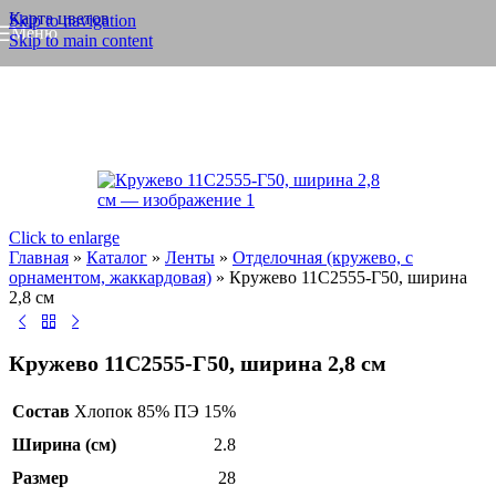
Карта цветов
Skip to navigation
Меню
Skip to main content
Click to enlarge
Главная
»
Каталог
»
Ленты
»
Отделочная (кружево, с
орнаментом, жаккардовая)
»
Кружево 11С2555-Г50, ширина
2,8 см
Кружево 11С2555-Г50, ширина 2,8 см
Состав
Хлопок 85% ПЭ 15%
Ширина (см)
2.8
Размер
28