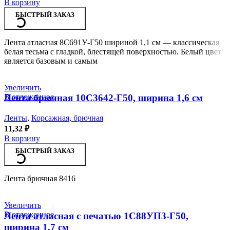
В корзину
БЫСТРЫЙ ЗАКАЗ
Лента атласная 8С691У-Г50 шириной 1,1 см — классическая
белая тесьма с гладкой, блестящей поверхностью. Белый цвет
является базовым и самым
Увеличить
В отложенное
Лента брючная 10С3642-Г50, ширина 1,6 см
Ленты
,
Корсажная, брючная
11,32
₽
В корзину
БЫСТРЫЙ ЗАКАЗ
Лента брючная 8416
Увеличить
В отложенное
Лента атласная с печатью 1С88УП3-Г50,
ширина 1,7 см