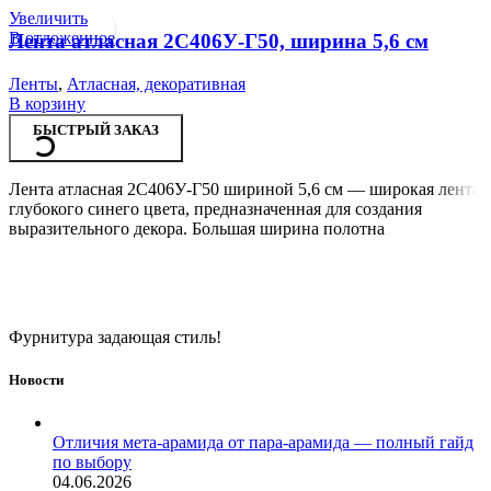
Увеличить
В отложенное
Лента атласная 2С406У-Г50, ширина 5,6 см
Ленты
,
Атласная, декоративная
В корзину
БЫСТРЫЙ ЗАКАЗ
Лента атласная 2С406У-Г50 шириной 5,6 см — широкая лента
глубокого синего цвета, предназначенная для создания
выразительного декора. Большая ширина полотна
Фурнитура задающая стиль!
Новости
Отличия мета-арамида от пара-арамида — полный гайд
по выбору
04.06.2026