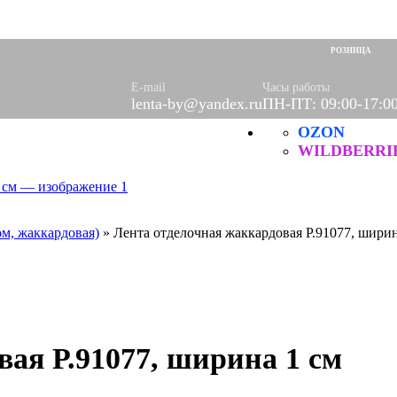
оры)
вое
РОЗНИЦА
фетки
ые
E-mail
Часы работы
lenta-by@yandex.ru
ПН-ПТ: 09:00-17:0
OZON
ХБ
ические
WILDBERRI
ом, жаккардовая)
»
Лента отделочная жаккардовая Р.91077, ширин
ая Р.91077, ширина 1 см