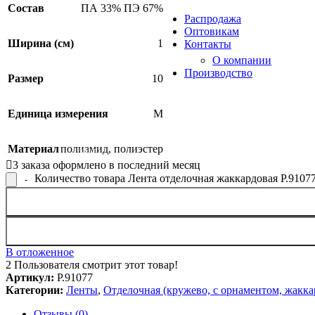
Продукция из арамидных 
Состав
ПА 33% ПЭ 67%
Распродажа
Оптовикам
Ширина (см)
1
Контакты
О компании
Производство
Размер
10
Единица измерения
М
Материал
полиамид
,
полиэстер
SALE
3
заказа оформлено в последний месяц
Количество товара Лента отделочная жаккардовая Р.9107
В отложенное
2
Пользователя смотрит этот товар!
Артикул:
Р.91077
Категории:
Ленты
,
Отделочная (кружево, с орнаментом, жакка
Отзывы (0)