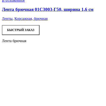
В отложенное
Лента брючная 01С3003-Г50, ширина 1,6 см
Ленты
,
Корсажная, брючная
БЫСТРЫЙ ЗАКАЗ
Лента брючная