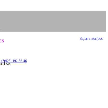
0
Задать вопрос
0
ES
item
+7(925) 192-56-46
а 1 см