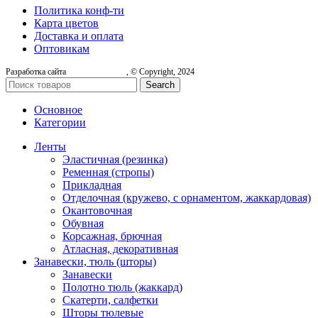
Политика конф-ти
Карта цветов
Доставка и оплата
Оптовикам
Разработка сайта
, © Copyright, 2024
Search
Основное
Категории
Ленты
Эластичная (резинка)
Ременная (стропы)
Прикладная
Отделочная (кружево, с орнаментом, жаккардовая)
Окантовочная
Обувная
Корсажная, брючная
Атласная, декоративная
Занавески, тюль (шторы)
Занавески
Полотно тюль (жаккард)
Скатерти, салфетки
Шторы тюлевые