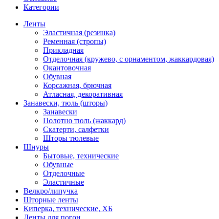
Категории
Ленты
Эластичная (резинка)
Ременная (стропы)
Прикладная
Отделочная (кружево, с орнаментом, жаккардовая)
Окантовочная
Обувная
Корсажная, брючная
Атласная, декоративная
Занавески, тюль (шторы)
Занавески
Полотно тюль (жаккард)
Скатерти, салфетки
Шторы тюлевые
Шнуры
Бытовые, технические
Обувные
Отделочные
Эластичные
Велкро/липучка
Шторные ленты
Киперка, технические, ХБ
Ленты для погон