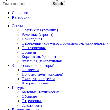
Search
Основное
Категории
Ленты
Эластичная (резинка)
Ременная (стропы)
Прикладная
Отделочная (кружево, с орнаментом, жаккардовая)
Окантовочная
Обувная
Корсажная, брючная
Атласная, декоративная
Занавески, тюль (шторы)
Занавески
Полотно тюль (жаккард)
Скатерти, салфетки
Шторы тюлевые
Шнуры
Бытовые, технические
Обувные
Отделочные
Эластичные
Велкро/липучка