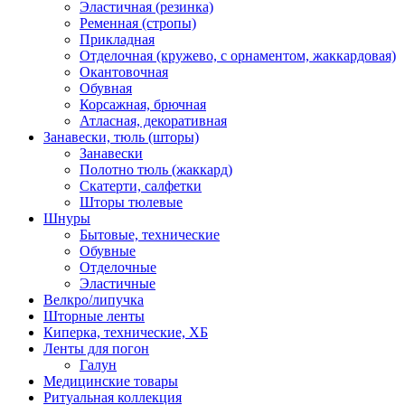
Эластичная (резинка)
Ременная (стропы)
Прикладная
Отделочная (кружево, с орнаментом, жаккардовая)
Окантовочная
Обувная
Корсажная, брючная
Атласная, декоративная
Занавески, тюль (шторы)
Занавески
Полотно тюль (жаккард)
Скатерти, салфетки
Шторы тюлевые
Шнуры
Бытовые, технические
Обувные
Отделочные
Эластичные
Велкро/липучка
Шторные ленты
Киперка, технические, ХБ
Ленты для погон
Галун
Медицинские товары
Ритуальная коллекция