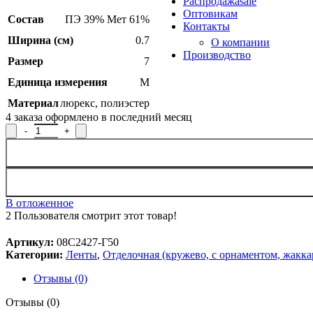
Распродажа
sale
Оптовикам
Состав
ПЭ 39% Мет 61%
Контакты
Ширина (см)
0.7
О компании
Производство
Размер
7
Единица измерения
М
Материал
люрекс
,
полиэстер
4
заказа оформлено в последний месяц
Количество товара Тесьма вязаная отделочная 08С2427-Г50, ши
В отложенное
2
Пользователя смотрит этот товар!
Артикул:
08С2427-Г50
Категории:
Ленты
,
Отделочная (кружево, с орнаментом, жакка
Отзывы (0)
Отзывы (0)