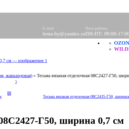
, брючная
 декоративные
технические, ХБ
 (шторы)
E-mail
Часы работы
lenta-by@yandex.ru
ПН-ПТ: 09:00-17:0
юлевое
 салфетки
OZO
левые
WILD
 и ХБ
технические
ые
ом, жаккардовая)
»
Тесьма вязаная отделочная 08С2427-Г50, шири
ые
ры
РЫ
м
Тесьма вязаная отделочная 08С2435-Г50, ширина
АРЫ
КЦИЯ
дных нитей
08С2427-Г50, ширина 0,7 см