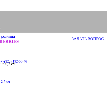
0
N
розница
ЗАДАТЬ ВОПРОС
0
BERRIES
item
+7(925) 192-56-46
на 0,7 см
 2,7 см