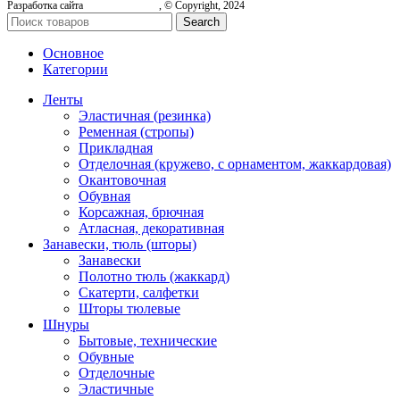
Разработка сайта
, © Copyright, 2024
Search
Основное
Категории
Ленты
Эластичная (резинка)
Ременная (стропы)
Прикладная
Отделочная (кружево, с орнаментом, жаккардовая)
Окантовочная
Обувная
Корсажная, брючная
Атласная, декоративная
Занавески, тюль (шторы)
Занавески
Полотно тюль (жаккард)
Скатерти, салфетки
Шторы тюлевые
Шнуры
Бытовые, технические
Обувные
Отделочные
Эластичные