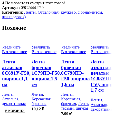
4
Пользователя смотрит этот товар!
Артикул:
09С2444-Г50
Категории:
Ленты
,
Отделочная (кружево, с орнаментом,
жаккардовая)
Похожие
Увеличить
Увеличить
Увеличить
Увеличить
В отложенное
В отложенное
В отложенное
В отложенно
Лента
Лента
Лента
Лента
атласная
брючная
брючная
атласная с
8С691У-Г50,
1С79ПЭ-Г50,
0С790ПЭ-
печатью
ширина 1,1
ширина 1,5
Г50, ширина
1С88УП1-
см
см
1,6 см
Г50, шири
1,7 см
Ленты
,
Ленты
,
Ленты
,
Атласная,
Корсажная,
Корсажная,
Ленты
,
декоративная
брючная
брючная
,
Ленты,
Атласная,
тесьмы, шнуры
10,12
₽
декоративная
В КОРЗИНУ
7,00
₽