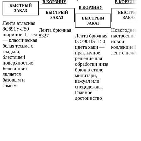
В КОРЗИНУ
В КОРЗИНУ
БЫСТРЫЙ
В КОРЗИНУ
ЗАКАЗ
БЫСТРЫЙ
БЫСТРЫЙ
ЗАКАЗ
ЗАКАЗ
БЫСТРЫЙ
Лента атласная
ЗАКАЗ
8С691У-Г50
Лента брючная
Новогоднее
шириной 1,1 см
8327
Лента брючная
настроение с
— классическая
0С790ПЭ-Г50
новой
белая тесьма с
цвета хаки —
коллекцией
гладкой,
практичное
лент с печать
блестящей
решение для
поверхностью.
обработки низа
Белый цвет
брюк в стиле
является
милитари,
базовым и
кэжуал или
самым
спецодежды.
Главное
достоинство