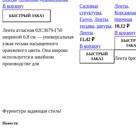
В корзину
Силовые
Ленты
,
структуры
,
Корсажная
БЫСТРЫЙ ЗАКАЗ
Галун
,
Ленты,
брючная
тесьмы, шнуры
,
10,12
₽
Лента атласная 02С3079-Г50
Ленты
В корзину
шириной 0,8 см — универсальная
11,42
₽
БЫСТ
узкая тесьма насыщенного
ЗАКА
В корзину
оранжевого цвета. Она широко
БЫСТРЫЙ
используется в швейном
Лента брю
ЗАКАЗ
производстве для
Фурнитура задающая стиль!
Новости