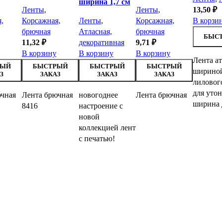
ширина 1,7 см
Ленты
,
Ленты
,
13,50
₽
,
Корсажная,
Ленты
,
Корсажная,
В корзи
брючная
Атласная,
брючная
БЫСТ
11,32
₽
декоративная
9,71
₽
В корзину
В корзину
В корзину
Лента а
РЫЙ
БЫСТРЫЙ
БЫСТРЫЙ
БЫСТРЫЙ
шириной
З
ЗАКАЗ
ЗАКАЗ
ЗАКАЗ
лиловог
для утон
чная
Лента брючная
новогоднее
Лента брючная
ширина 
8416
настроение с
новой
коллекцией лент
с печатью!