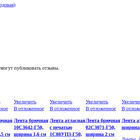
рдовая)
 могут публиковать отзывы.
ь
Увеличить
Увеличить
Увеличить
Увеличи
нное
В отложенное
В отложенное
В отложенное
В отлож
ючная
Лента брючная
Лента атласная
Лента брючная
Лента а
10С3642-Г50,
с печатью
02С3071-Г50,
ширина 
,5 см
ширина 1,6 см
1С88УП3-Г50,
ширина 2 см
Ленты
,