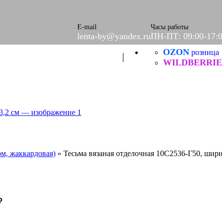
ое
етки
е
E-mail
Часы работы
lenta-by@yandex.ru
ПН-ПТ: 09:00-17:
OZON
Б
розница
ческие
WILDBERRIE
ом, жаккардовая)
»
Тесьма вязаная отделочная 10С2536-Г50, шири
₽
итей