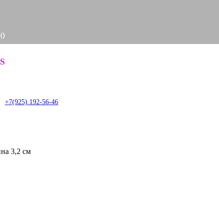
00
Задать вопрос
S
it
+7(925) 192-56-46
на 3,2 см