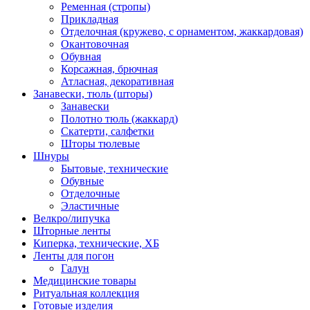
Ременная (стропы)
Прикладная
Отделочная (кружево, с орнаментом, жаккардовая)
Окантовочная
Обувная
Корсажная, брючная
Атласная, декоративная
Занавески, тюль (шторы)
Занавески
Полотно тюль (жаккард)
Скатерти, салфетки
Шторы тюлевые
Шнуры
Бытовые, технические
Обувные
Отделочные
Эластичные
Велкро/липучка
Шторные ленты
Киперка, технические, ХБ
Ленты для погон
Галун
Медицинские товары
Ритуальная коллекция
Готовые изделия