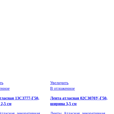
ть
Увеличить
енное
В отложенное
тласная 13С3777-Г50,
Лента атласная 02С3070У-Г50,
2,5 см
ширина 3,5 см
Атласная, декоративная
Ленты
,
Атласная, декоративная