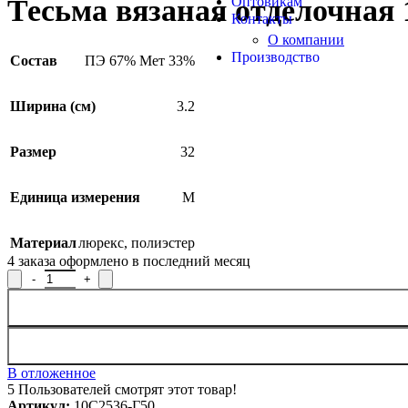
Оптовикам
Тесьма вязаная отделочная 
Контакты
О компании
Производство
Состав
ПЭ 67% Мет 33%
Ширина (см)
3.2
Размер
32
Единица измерения
М
Материал
люрекс
,
полиэстер
4
заказа оформлено в последний месяц
Количество товара Тесьма вязаная отделочная 10С2536-Г50, ши
В отложенное
5
Пользователей смотрят этот товар!
Артикул:
10С2536-Г50