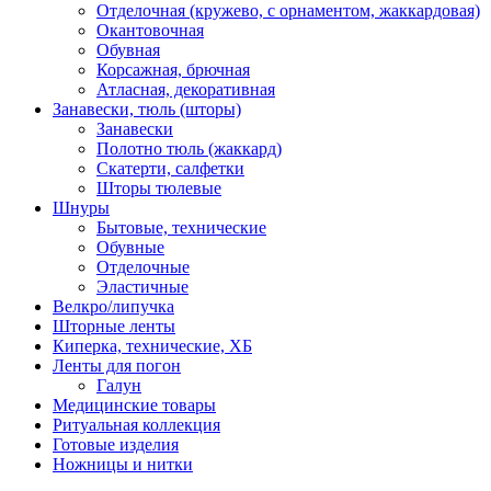
Отделочная (кружево, с орнаментом, жаккардовая)
Окантовочная
Обувная
Корсажная, брючная
Атласная, декоративная
Занавески, тюль (шторы)
Занавески
Полотно тюль (жаккард)
Скатерти, салфетки
Шторы тюлевые
Шнуры
Бытовые, технические
Обувные
Отделочные
Эластичные
Велкро/липучка
Шторные ленты
Киперка, технические, ХБ
Ленты для погон
Галун
Медицинские товары
Ритуальная коллекция
Готовые изделия
Ножницы и нитки