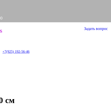
00
Задать вопрос
S
it
+7(925) 192-56-46
0 см