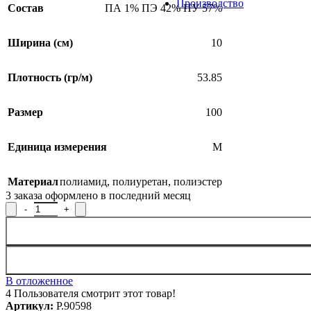
Производство
Состав
ПА 1% ПЭ 42% ПУ 57%
Ширина (см)
10
Плотность (гр/м)
53.85
Размер
100
Единица измерения
М
Материал
полиамид
,
полиуретан
,
полиэстер
3
заказа оформлено в последний месяц
Количество товара Лента прикладная уточнорастяжимая Р.9059
В отложенное
4
Пользователя смотрит этот товар!
Артикул:
Р.90598