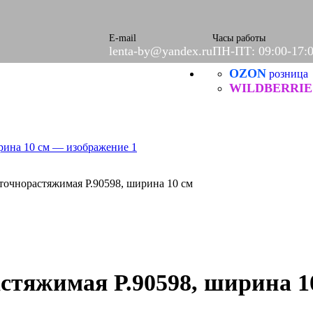
ры)
E-mail
Часы работы
lenta-by@yandex.ru
ПН-ПТ: 09:00-17:
ое
етки
OZON
розница
е
WILDBERRIE
Б
ческие
точнорастяжимая Р.90598, ширина 10 см
итей
стяжимая Р.90598, ширина 1