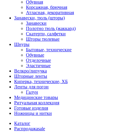
Обувная
Корсажная, брючная
Атласная, декоративная
Занавески, тюль (шторы)
Занавески
Полотно тюль (жаккард)
Скатерти, салфетки
Шторы тюлевые
Шнуры
Бытовые, технические
Обувные
Отделочные
Эластичные
Велкро/липучка
Шторные ленты
Киперка, технические, ХБ
Ленты для погон
Галун
Медицинские товары
Ритуальная коллекция
Готовые изделия
Ножницы и нитки
Каталог
Распродажа
sale