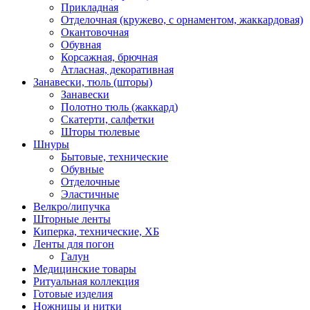
Прикладная
Отделочная (кружево, с орнаментом, жаккардовая)
Окантовочная
Обувная
Корсажная, брючная
Атласная, декоративная
Занавески, тюль (шторы)
Занавески
Полотно тюль (жаккард)
Скатерти, салфетки
Шторы тюлевые
Шнуры
Бытовые, технические
Обувные
Отделочные
Эластичные
Велкро/липучка
Шторные ленты
Киперка, технические, ХБ
Ленты для погон
Галун
Медицинские товары
Ритуальная коллекция
Готовые изделия
Ножницы и нитки