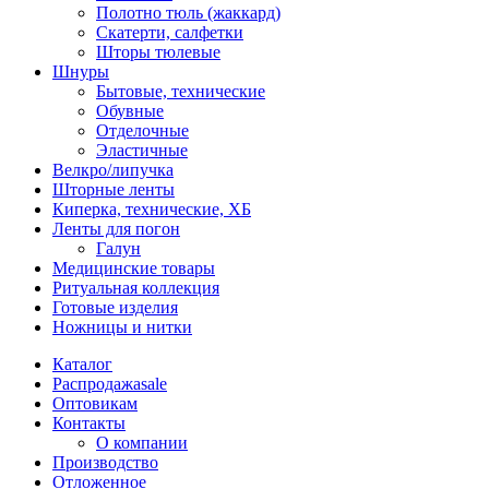
Полотно тюль (жаккард)
Скатерти, салфетки
Шторы тюлевые
Шнуры
Бытовые, технические
Обувные
Отделочные
Эластичные
Велкро/липучка
Шторные ленты
Киперка, технические, ХБ
Ленты для погон
Галун
Медицинские товары
Ритуальная коллекция
Готовые изделия
Ножницы и нитки
Каталог
Распродажа
sale
Оптовикам
Контакты
О компании
Производство
Отложенное