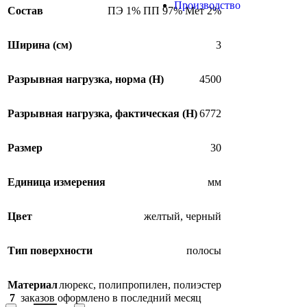
Производство
Состав
ПЭ 1% ПП 97% Мет 2%
Ширина (см)
3
Разрывная нагрузка, норма (H)
4500
Разрывная нагрузка, фактическая (H)
6772
Размер
30
Единица измерения
мм
Цвет
желтый
,
черный
Тип поверхности
полосы
Материал
люрекс
,
полипропилен
,
полиэстер
7
заказов оформлено в последний месяц