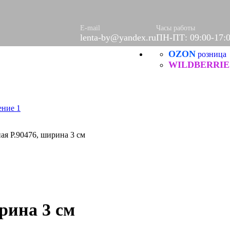
ры)
E-mail
Часы работы
ое
lenta-by@yandex.ru
ПН-ПТ: 09:00-17:
етки
OZON
розница
е
WILDBERRIE
Б
ческие
ая Р.90476, ширина 3 см
итей
рина 3 см