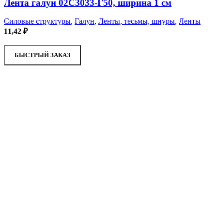
Лента галун 02С3033-Г50, ширина 1 см
Силовые структуры
,
Галун
,
Ленты, тесьмы, шнуры
,
Ленты
11,42
₽
БЫСТРЫЙ ЗАКАЗ