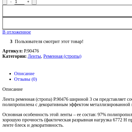
Количество товара Лента ременная Р.90476, ширина 3 см
В отложенное
3
Пользователя смотрит этот товар!
Артикул:
Р.90476
Категории:
Ленты
,
Ременная (стропы)
Описание
Отзывы (0)
Описание
Лента ременная (стропа) Р.90476 шириной 3 см представляет с
полипропилена с декоративным эффектом металлизированной 
Основная особенность этой ленты – ее состав: 97% полипропил
хорошую прочность (фактическая разрывная нагрузка 6772 H пр
ленте блеск и декоративность.