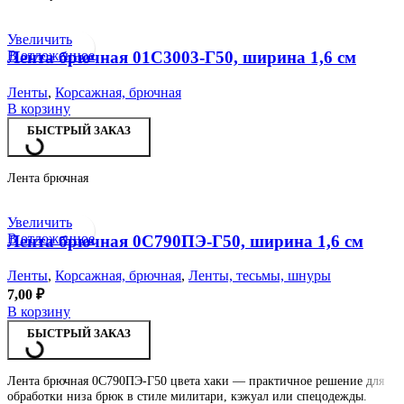
Увеличить
В отложенное
Лента брючная 01С3003-Г50, ширина 1,6 см
Ленты
,
Корсажная, брючная
В корзину
БЫСТРЫЙ ЗАКАЗ
Лента брючная
Увеличить
В отложенное
Лента брючная 0С790ПЭ-Г50, ширина 1,6 см
Ленты
,
Корсажная, брючная
,
Ленты, тесьмы, шнуры
7,00
₽
В корзину
БЫСТРЫЙ ЗАКАЗ
Лента брючная 0С790ПЭ-Г50 цвета хаки — практичное решение для
обработки низа брюк в стиле милитари, кэжуал или спецодежды.