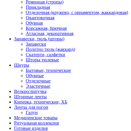
Ременная (стропы)
Прикладная
Отделочная (кружево, с орнаментом, жаккардовая)
Окантовочная
Обувная
Корсажная, брючная
Атласная, декоративная
Занавески, тюль (шторы)
Занавески
Полотно тюль (жаккард)
Скатерти, салфетки
Шторы тюлевые
Шнуры
Бытовые, технические
Обувные
Отделочные
Эластичные
Велкро/липучка
Шторные ленты
Киперка, технические, ХБ
Ленты для погон
Галун
Медицинские товары
Ритуальная коллекция
Готовые изделия