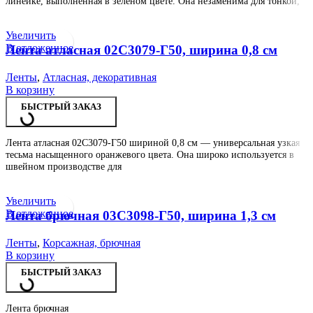
линейке, выполненная в зеленом цвете. Она незаменима для тонкой,
Увеличить
В отложенное
Лента атласная 02С3079-Г50, ширина 0,8 см
Ленты
,
Атласная, декоративная
В корзину
БЫСТРЫЙ ЗАКАЗ
Лента атласная 02С3079-Г50 шириной 0,8 см — универсальная узкая
тесьма насыщенного оранжевого цвета. Она широко используется в
швейном производстве для
Увеличить
В отложенное
Лента брючная 03С3098-Г50, ширина 1,3 см
Ленты
,
Корсажная, брючная
В корзину
БЫСТРЫЙ ЗАКАЗ
Лента брючная