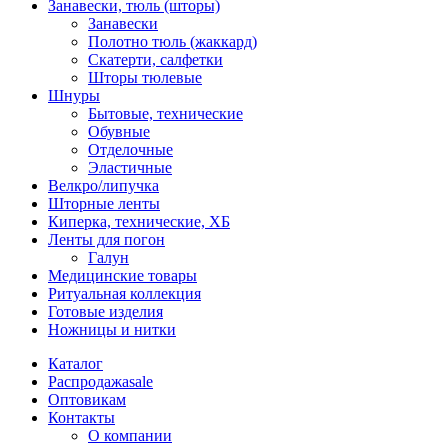
Занавески, тюль (шторы)
Занавески
Полотно тюль (жаккард)
Скатерти, салфетки
Шторы тюлевые
Шнуры
Бытовые, технические
Обувные
Отделочные
Эластичные
Велкро/липучка
Шторные ленты
Киперка, технические, ХБ
Ленты для погон
Галун
Медицинские товары
Ритуальная коллекция
Готовые изделия
Ножницы и нитки
Каталог
Распродажа
sale
Оптовикам
Контакты
О компании