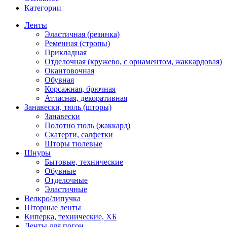
Категории
Ленты
Эластичная (резинка)
Ременная (стропы)
Прикладная
Отделочная (кружево, с орнаментом, жаккардовая)
Окантовочная
Обувная
Корсажная, брючная
Атласная, декоративная
Занавески, тюль (шторы)
Занавески
Полотно тюль (жаккард)
Скатерти, салфетки
Шторы тюлевые
Шнуры
Бытовые, технические
Обувные
Отделочные
Эластичные
Велкро/липучка
Шторные ленты
Киперка, технические, ХБ
Ленты для погон