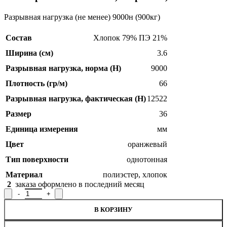
Разрывная нагрузка (не менее) 9000н (900кг)
Состав
Хлопок 79% ПЭ 21%
Ширина (см)
3.6
Разрывная нагрузка, норма (H)
9000
Плотность (гр/м)
66
Разрывная нагрузка, фактическая (H)
12522
Размер
36
Единица измерения
мм
Цвет
оранжевый
Тип поверхности
однотонная
Материал
полиэстер
,
хлопок
2
заказа оформлено в последний месяц
Количество товара Лента ременная Р.90534, ширина 3,6 см
В КОРЗИНУ