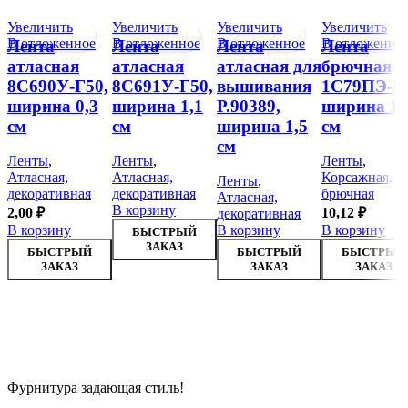
Увеличить
Увеличить
Увеличить
Увеличить
В отложенное
В отложенное
В отложенное
В отложенно
Лента
Лента
Лента
Лента
атласная
атласная
атласная для
брючная
8С690У-Г50,
8С691У-Г50,
вышивания
1С79ПЭ-Г5
ширина 0,3
ширина 1,1
Р.90389,
ширина 1,
см
см
ширина 1,5
см
см
Ленты
,
Ленты
,
Ленты
,
Атласная,
Атласная,
Корсажная,
Ленты
,
декоративная
декоративная
брючная
Атласная,
В корзину
2,00
₽
10,12
₽
декоративная
В корзину
В корзину
В корзину
БЫСТРЫЙ
ЗАКАЗ
БЫСТРЫЙ
БЫСТРЫЙ
БЫСТРЫЙ
ЗАКАЗ
ЗАКАЗ
ЗАКАЗ
Фурнитура задающая стиль!