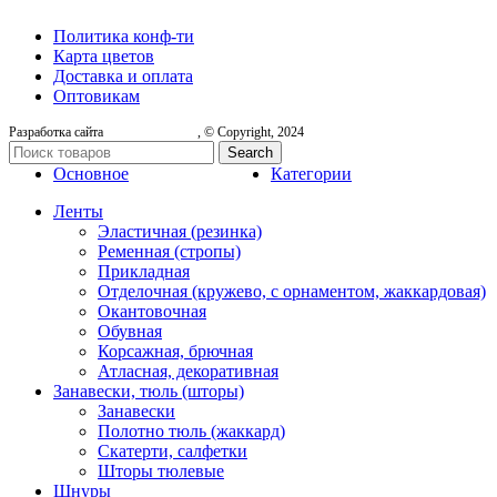
Политика конф-ти
Карта цветов
Доставка и оплата
Оптовикам
Разработка сайта
, © Copyright, 2024
Search
Основное
Категории
Ленты
Эластичная (резинка)
Ременная (стропы)
Прикладная
Отделочная (кружево, с орнаментом, жаккардовая)
Окантовочная
Обувная
Корсажная, брючная
Атласная, декоративная
Занавески, тюль (шторы)
Занавески
Полотно тюль (жаккард)
Скатерти, салфетки
Шторы тюлевые
Шнуры