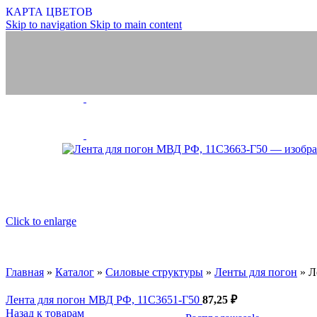
Корсажная
КАРТА ЦВЕТОВ
Атласные,
Skip to navigation
Skip to main content
Киперка, 
Занавески, тюль
Занавески
Полотно т
Скатерти,
Шторы тю
Шнуры
Шнуры ПЭ
Бытовые, 
Обувные
Отделочн
Эластичн
ВЕЛКРО/ЛИПУЧКА
Click to enlarge
ШТОРНЫЕ ЛЕНТЫ
Ленты, тесьмы, шну
Ленты для погон
Галун
СИЛОВЫЕ СТРУКТУ
МЕДИЦИНСКИЕ ТОВ
РИТУАЛЬНАЯ КОЛЛЕ
ГОТОВЫЕ ИЗДЕЛИЯ
Главная
»
Каталог
»
Силовые структуры
»
Ленты для погон
»
Л
Ножницы
НОЖНИЦЫ И НИТКИ
Продукция из арами
ИННОВАЦИИ
Лента для погон МВД РФ, 11С3651-Г50
87,25
₽
Назад к товарам