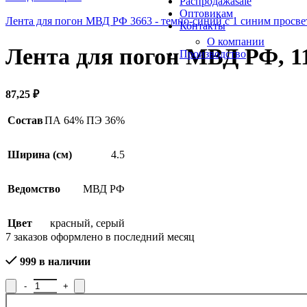
Распродажа
sale
Оптовикам
Лента для погон МВД РФ 3663 - темно-синий с 1 синим просв
Контакты
О компании
Лента для погон МВД РФ, 1
Производство
87,25
₽
Состав
ПА 64% ПЭ 36%
Ширина (см)
4.5
Ведомство
МВД РФ
Цвет
красный
,
серый
7
заказов оформлено в последний месяц
999 в наличии
Количество товара Лента для погон МВД РФ, 11С3663-Г50