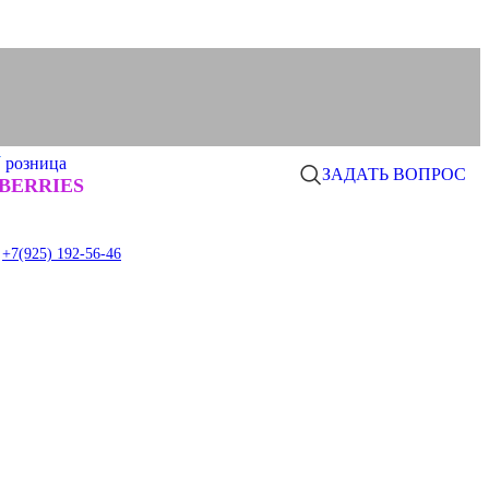
N
розница
ЗАДАТЬ ВОПРОС
0
BERRIES
item
+7(925) 192-56-46