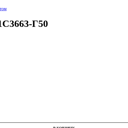
етом
1С3663-Г50